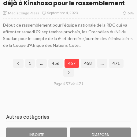
déjà à Kinshasa pour le rassemblement
Septembre 4, 2023
MediaCongo Press
696
Début de rassemblement pour l'équipe nationale de la RDC qui va
affronter samedi 09 septembre prochain, les Crocodiles du Nil du
Soudan pour le compte de la 6ᵉ et dernière journée des éliminatoires
de la Coupe d'Afrique des Nations Côte...
1
…
456
457
458
…
471
Page 457 de 471
Autres catégories
INSOLITE
DIASPORA