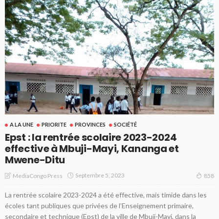
A LA UNE
PRIORITE
PROVINCES
SOCIÉTÉ
Epst : la rentrée scolaire 2023-2024
effective à Mbuji-Mayi, Kananga et
Mwene-Ditu
Septembre 5, 2023
MediaCongo Press
858
La rentrée scolaire 2023-2024 a été effective, mais timide dans les
écoles tant publiques que privées de l’Enseignement primaire,
secondaire et technique (Epst) de la ville de Mbuji-Mayi, dans la