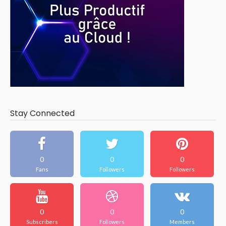
Stay Connected
0
0
0
Fans
Followers
Followers
0
0
0
Subscribers
Followers
Members