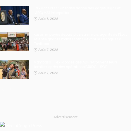
Paix dans l’Est : Kinshasa donne des gages, Kigali et
l’AFC/M23 interpellés
Août 8, 2026
Kasaï : impayés depuis plusieurs mois, agents de l’État
et enseignants manifestent devant les banques à
Tshikapa
Août 7, 2026
Mambasa : 11 ex-otages des ADF retrouvent leurs
familles après des opérations FARDC-UPDF
Août 7, 2026
- Advertisement -