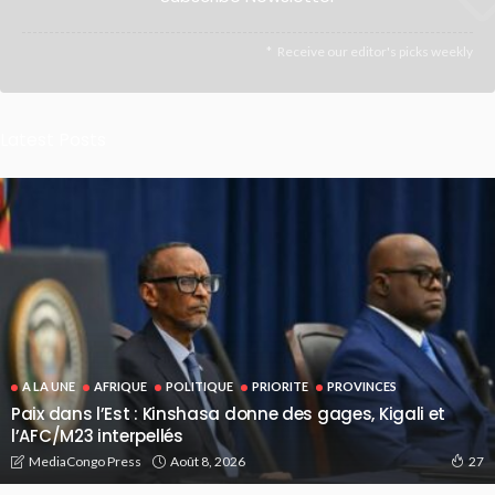
Receive our editor's picks weekly
Latest Posts
A LA UNE
AFRIQUE
POLITIQUE
PRIORITE
PROVINCES
Paix dans l’Est : Kinshasa donne des gages, Kigali et
l’AFC/M23 interpellés
Août 8, 2026
MediaCongo Press
27