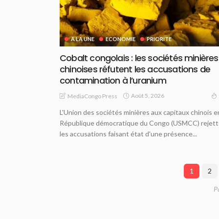
A LA UNE
ECONOMIE
PRIORITE
Cobalt congolais : les sociétés minières
chinoises réfutent les accusations de
contamination à l’uranium
Août 5, 2026
MediaCongo Press
L'Union des sociétés minières aux capitaux chinois e
République démocratique du Congo (USMCC) rejet
les accusations faisant état d'une présence...
1
2
P