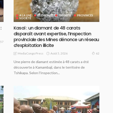
A LA UNE
ECONOMIE
PRIORITE
PROVINCES
SOCIÉTÉ
:
Kasaï : un diamant de 48 carats
disparaît avant expertise, l’Inspection
provinciale des Mines dénonce un réseau
57
d’exploitation illicite
Août 5, 2026
MediaCongo Press
62
Une pierre de diamant estimée à 48 carats a été
découverte à Kamambaji, dans le territoire de
Tshikapa. Selon l'Inspection...