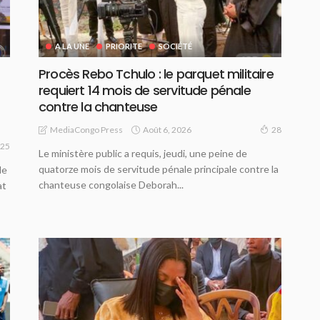
A LA UNE
PRIORITE
SOCIÉTÉ
Procès Rebo Tchulo : le parquet militaire
requiert 14 mois de servitude pénale
contre la chanteuse
Août 6, 2026
MediaCongo Press
28
25
Le ministère public a requis, jeudi, une peine de
quatorze mois de servitude pénale principale contre la
le
chanteuse congolaise Deborah...
at