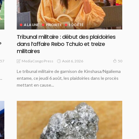
A LA UNE
PRIORITE
SOCIÉTÉ
Tribunal militaire : début des plaidoiries
P
dans l’affaire Rebo Tchulo et treize
militaires
Août 6, 2026
MediaCongo Press
57
50
Le tribunal militaire de garnison de Kinshasa/Ngaliema
..
entame, ce jeudi 6 août, les plaidoiries dans le procès
mettant en cause...