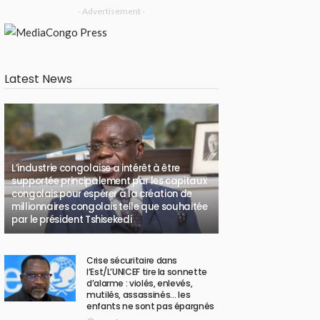
- Advertisement -
Latest News
L’industrie congolaise a intérêt à être
supportée principalement par les capitaux
congolais pour espérer à la création de
millionnaires congolais telle que souhaitée
par le président Tshisekedi
Crise sécuritaire dans
l’Est/L’UNICEF tire la sonnette
d’alarme : violés, enlevés,
mutilés, assassinés… les
enfants ne sont pas épargnés