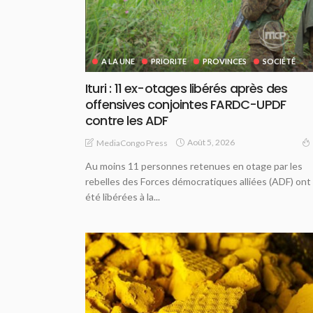
A LA UNE
PRIORITE
PROVINCES
SOCIÉTÉ
Ituri : 11 ex-otages libérés après des
offensives conjointes FARDC-UPDF
contre les ADF
Août 5, 2026
MediaCongo Press
Au moins 11 personnes retenues en otage par les
rebelles des Forces démocratiques alliées (ADF) ont
été libérées à la...