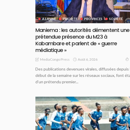
A LA UNE
PRIORITE
PROVINCES
SOCIÉTÉ
Maniema : les autorités démentent une
prétendue présence du M23 à
Kabambare et parlent de « guerre
médiatique »
Août 6, 2026
MediaCongo Press
Des publications devenues virales, diffusées depuis 
début de la semaine sur les réseaux sociaux, font ét
d’un prétendu premier...