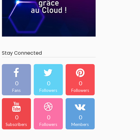
Stay Connected
0
0
0
Fans
Followers
Followers
0
0
0
Subscribers
Followers
Members