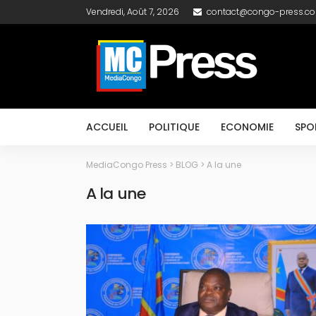
Vendredi, Août 7, 2026
contact@congo-press.c
ACCUEIL
POLITIQUE
ECONOMIE
SPO
MediaCongo Press
>
BLOG
>
A la une
A la une