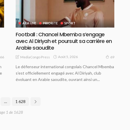
A LA UNE
PRIORITE
SPORT
Football : Chancel Mbemba s’engage
avec Al Diriyah et poursuit sa carrière en
Arabie saoudite
Août 5, 2026
MediaCongo Press
66
69
n
Le défenseur international congolais Chancel Mbemba
te
s'est officiellement engagé avec Al Diriyah, club
évoluant en Arabie saoudite, ouvrant ainsi un...
…
1 628
age 1 de 1628