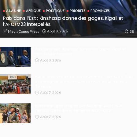
A LA UNE
AFRIQUE
POLITIQUE
PRIORITE
PROVINCES
Paix dans l’Est : Kinshasa donne des gages, Kigali et
l’AFC/M23 interpellés
Août 8, 2026
MediaCongo Press
38
Paix dans l’Est : Kinshasa donne des gages, Kigali et
l’AFC/M23 interpellés
Août 8, 2026
Kasaï : impayés depuis plusieurs mois, agents de l’État
et enseignants manifestent devant les banques à
Tshikapa
Août 7, 2026
Mambasa : 11 ex-otages des ADF retrouvent leurs
familles après des opérations FARDC-UPDF
Août 7, 2026