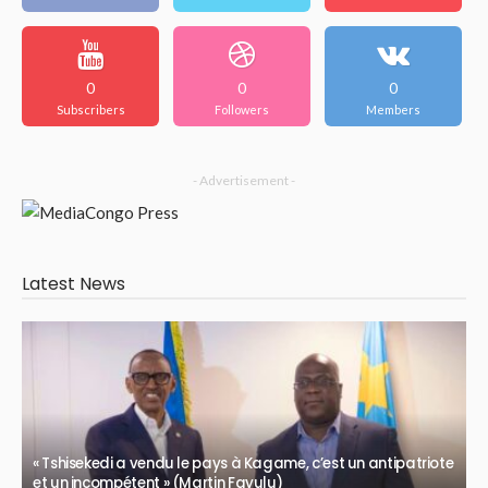
0
0
0
Subscribers
Followers
Members
- Advertisement -
Latest News
« Tshisekedi a vendu le pays à Kagame, c’est un antipatriote
et un incompétent » (Martin Fayulu)