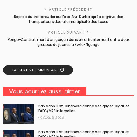
ARTICLE PRÉCÉDENT
Reprise du trafic routier sur l’axe Aru-Durba après la grève des
transporteurs due à la multiplicité des taxes
ARTICLE SUIVANT
Kongo-Central : mort d’un garçon dans un affrontement entre deux
groupes de jeunes à Kwilu-Ngongo
LAISSER UN COMMENTAIRE
Vous pourriez aussi aimer
Paix dans l’Est : Kinshasa donne des gages, Kigali et
l’AFC/M23 interpellés
Août 8, 2026
Paix dans l’Est : Kinshasa donne des gages, Kigali et
l’AFC/M23 interpellés