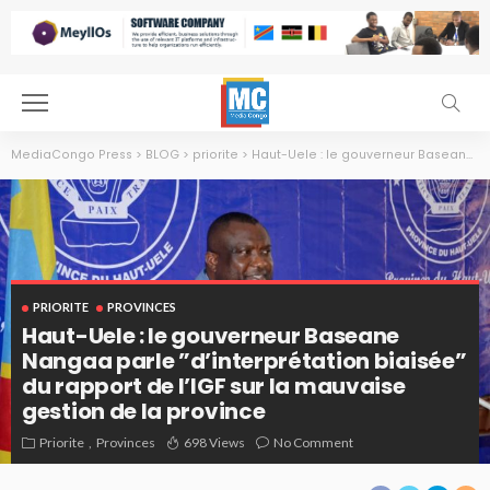
MediaCongo Press
>
BLOG
>
priorite
>
Haut-Uele : le gouverneur Baseane Nangaa parle ”d’interprétation biaisée” du rapport de l’IGF sur la mauvaise gestion de la province
PRIORITE
PROVINCES
Haut-Uele : le gouverneur Baseane
Nangaa parle ”d’interprétation biaisée”
du rapport de l’IGF sur la mauvaise
gestion de la province
Priorite
Provinces
698 Views
No Comment