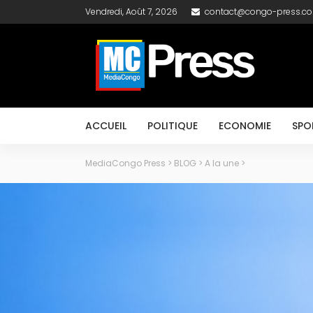
Vendredi, Août 7, 2026
contact@congo-press.c
ACCUEIL
POLITIQUE
ECONOMIE
SPO
MediaCongo Press
>
BLOG
>
A la une
>