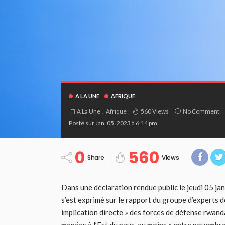
A LA UNE
AFRIQUE
A La Une
Afrique
560 Views
No Comment
Posté sur
Jan. 05, 2023 à 6:14 pm
0
560
Share
Views
Dans une déclaration rendue public le jeudi 05 jan
s’est exprimé sur le rapport du groupe d’experts 
implication directe » des forces de défense rwand