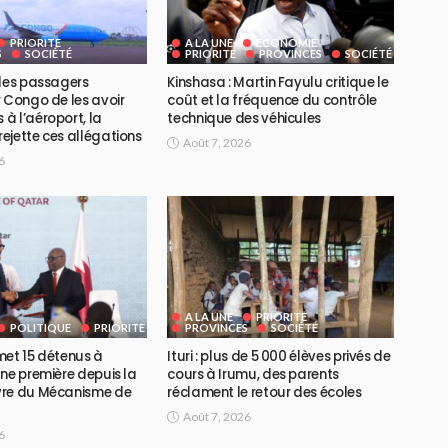
PRIORITE
A LA UNE
ECONOMIE
S
SOCIÉTÉ
PRIORITE
PROVINCES
SOCIÉTÉ
 des passagers
Kinshasa : Martin Fayulu critique le
 Congo de les avoir
coût et la fréquence du contrôle
à l’aéroport, la
technique des véhicules
ejette ces allégations
Août 7, 2026
6
A LA UNE
PRIORITE
POLITIQUE
PRIORITE
PROVINCES
SOCIÉTÉ
met 15 détenus à
Ituri : plus de 5 000 élèves privés de
ne première depuis la
cours à Irumu, des parents
vre du Mécanisme de
réclament le retour des écoles
Août 7, 2026
6