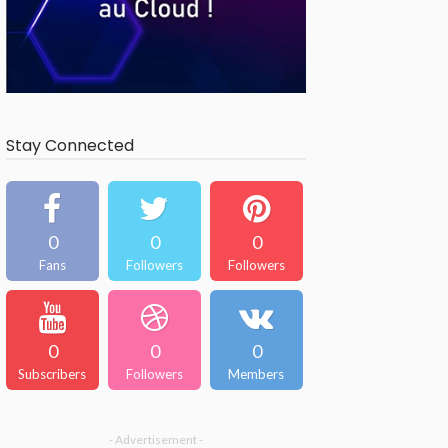
Stay Connected
0
0
0
Fans
Followers
Followers
0
0
0
Subscribers
Followers
Members
- Advertisement -