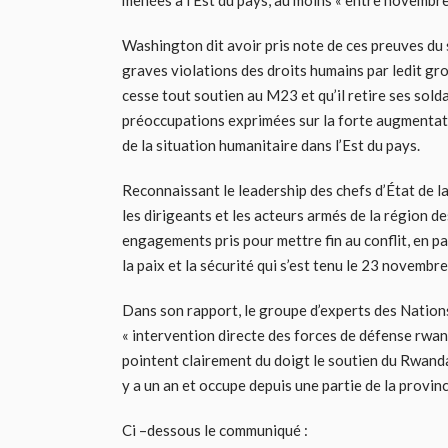
menées à l’Est du pays, au moins « entre novembr
Washington dit avoir pris note de ces preuves du
graves violations des droits humains par ledit grou
cesse tout soutien au M23 et qu’il retire ses solda
préoccupations exprimées sur la forte augmentation
de la situation humanitaire dans l’Est du pays.
Reconnaissant le leadership des chefs d’État de la
les dirigeants et les acteurs armés de la région d
engagements pris pour mettre fin au conflit, en p
la paix et la sécurité qui s’est tenu le 23 novembre
Dans son rapport, le groupe d’experts des Nations
« intervention directe des forces de défense rwan
pointent clairement du doigt le soutien du Rwanda
y a un an et occupe depuis une partie de la provin
Ci –dessous le communiqué :