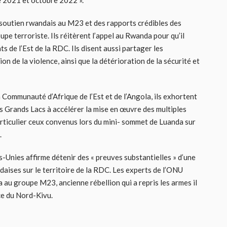
e 2021 et octobre 2022 ».
 soutien rwandais au M23 et des rapports crédibles des
pe terroriste. Ils réitèrent l’appel au Rwanda pour qu’il
ts de l’Est de la RDC. Ils disent aussi partager les
 de la violence, ainsi que la détérioration de la sécurité et
 Communauté d’Afrique de l’Est et de l’Angola, ils exhortent
es Grands Lacs à accélérer la mise en œuvre des multiples
articulier ceux convenus lors du mini- sommet de Luanda sur
.
-Unies affirme détenir des « preuves substantielles » d’une
daises sur le territoire de la RDC. Les experts de l’ONU
 au groupe M23, ancienne rébellion qui a repris les armes il
ce du Nord-Kivu.