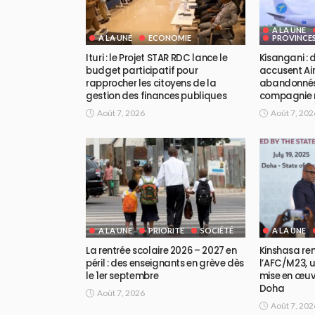
A LA UNE
A LA UNE
ECONOMIE
PROVINCE
Ituri : le Projet STAR RDC lance le
Kisangani :
budget participatif pour
accusent Air
rapprocher les citoyens de la
abandonnés 
gestion des finances publiques
compagnie r
Août 7, 2026
Août 7, 202
A LA UNE
PRIORITE
SOCIÉTÉ
A LA UNE
La rentrée scolaire 2026 – 2027 en
Kinshasa re
péril : des enseignants en grève dès
l’AFC/M23, u
le 1er septembre
mise en œu
Doha
Août 7, 2026
Août 7, 202