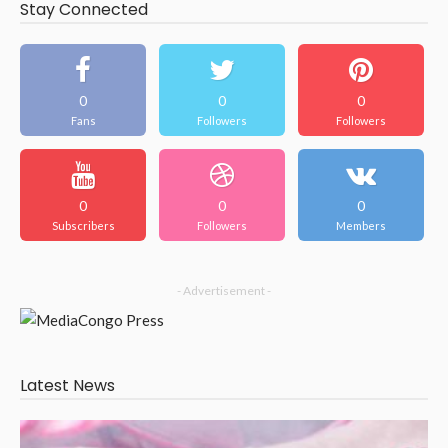
Stay Connected
0
0
0
Fans
Followers
Followers
0
0
0
Subscribers
Followers
Members
- Advertisement -
Latest News