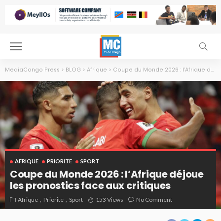
MediaCongo Press
>
BLOG
>
Afrique
>
Coupe du Monde 2026 : l’Afrique déjoue les pronostics face aux critiques
AFRIQUE
PRIORITE
SPORT
Coupe du Monde 2026 : l’Afrique déjoue
les pronostics face aux critiques
Afrique
Priorite
Sport
153 Views
No Comment