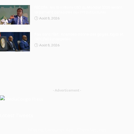
FECOFA : les 16 millions USD du Mondial 2026 seront
largement consacrés aux infrastructures
Août 8, 2026
Paix dans l’Est : Kinshasa donne des gages, Kigali et
l’AFC/M23 interpellés
Août 8, 2026
- Advertisement -
Latest Tweets
Missing Consumer Key - Check Settings