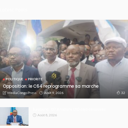
Latest Posts
POLITIQUE
PRIORITE
Opposition: le C64 reprogramme sa marche
Août 9, 2026
MediaCongo Press
32
Eurobond : 137,8 millions USD déjà décaissés
Août 8, 2026