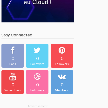
Stay Connected
0
0
0
Fans
Followers
Followers
0
0
0
Subscribers
Followers
Members
- Advertisement -