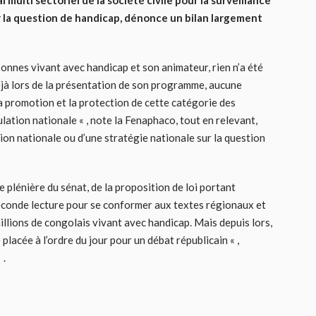
multi sectoriel de la société civile pour la surveillance
r la question de handicap, dénonce un bilan largement
sonnes vivant avec handicap et son animateur, rien n’a été
déjà lors de la présentation de son programme, aucune
 la promotion et la protection de cette catégorie des
ation nationale « , note la Fenaphaco, tout en relevant,
tion nationale ou d’une stratégie nationale sur la question
e plénière du sénat, de la proposition de loi portant
econde lecture pour se conformer aux textes régionaux et
illions de congolais vivant avec handicap. Mais depuis lors,
é placée à l’ordre du jour pour un débat républicain « ,
 .