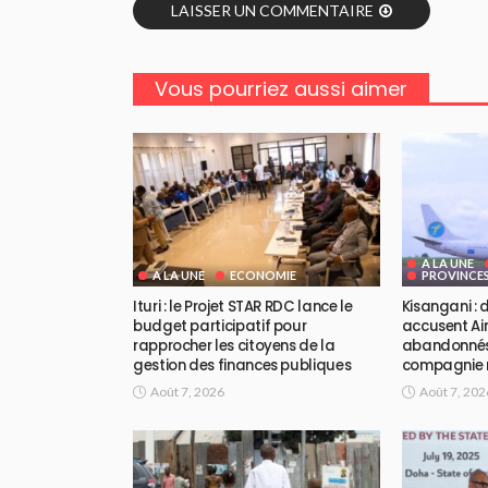
LAISSER UN COMMENTAIRE
Vous pourriez aussi aimer
A LA UNE
A LA UNE
ECONOMIE
PROVINCE
Ituri : le Projet STAR RDC lance le
Kisangani :
budget participatif pour
accusent Air
rapprocher les citoyens de la
abandonnés 
gestion des finances publiques
compagnie r
Août 7, 2026
Août 7, 202