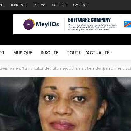
om
A Propos
Equipe
Services
Contact
RT
MUSIQUE
INSOLITE
TOUTE L’ACTUALITÉ
ouvernement Sama Lukonde : bilan négatif en matière des personnes viv