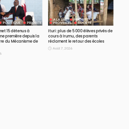
A LA UNE
PRIORITE
POLITIQUE
PRIORITE
PROVINCES
SOCIÉTÉ
met 15 détenus à
Ituri : plus de 5 000 élèves privés de
ne première depuis la
cours à Irumu, des parents
vre du Mécanisme de
réclament le retour des écoles
Août 7, 2026
6