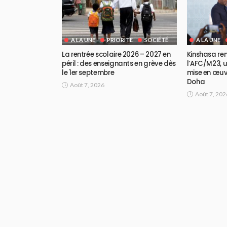
A LA UNE
PRIORITE
SOCIÉTÉ
A LA UNE
La rentrée scolaire 2026 – 2027 en
Kinshasa re
péril : des enseignants en grève dès
l’AFC/M23, u
le 1er septembre
mise en œu
Doha
Août 7, 2026
Août 7, 202