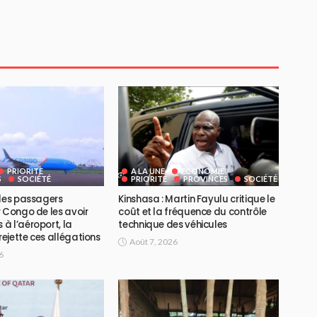
PRIORITE
A LA UNE
ECONOMIE
S
SOCIÉTÉ
PRIORITE
PROVINCES
SOCIÉTÉ
 des passagers
Kinshasa : Martin Fayulu critique le
 Congo de les avoir
coût et la fréquence du contrôle
à l’aéroport, la
technique des véhicules
ejette ces allégations
Août 7, 2026
6