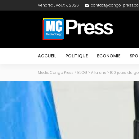
Vendredi, Août 7, 2026
contact@congo-press.c
ACCUEIL
POLITIQUE
ECONOMIE
SPO
MediaCongo Press
>
BLOG
>
A la une
>
100 jours du g