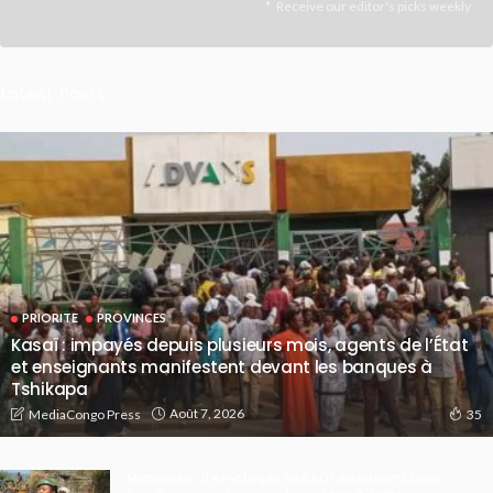
Receive our editor's picks weekly
Latest Posts
PRIORITE
PROVINCES
Kasaï : impayés depuis plusieurs mois, agents de l’État
et enseignants manifestent devant les banques à
Tshikapa
Août 7, 2026
MediaCongo Press
35
Mambasa : 11 ex-otages des ADF retrouvent leurs