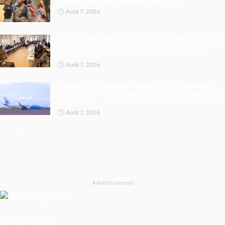
familles après des opérations FARDC-UPDF
Août 7, 2026
Ituri : le Projet STAR RDC lance le budget participatif pour
rapprocher les citoyens de la gestion des finances
publiques
Août 7, 2026
Kisangani : des passagers accusent Air Congo de les
avoir abandonnés à l’aéroport, la compagnie rejette ces
allégations
Août 7, 2026
- Advertisement -
Latest Tweets