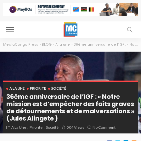
MediaCongo Press
>
BLOG
>
A la une
>
36ème anniversaire de l’IGF : « Notre mission est d’empêcher des faits graves de détournements et de malversations » (Jules Alingete )
A LA UNE
PRIORITE
SOCIÉTÉ
36ème anniversaire de l’IGF : « Notre
mission est d’empêcher des faits graves
de détournements et de malversations »
(Jules Alingete )
A La Une
Priorite
Société
504 Views
No Comment