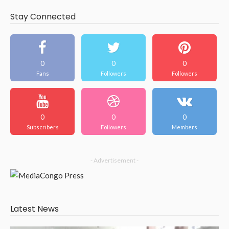
Stay Connected
0
0
0
Fans
Followers
Followers
0
0
0
Subscribers
Followers
Members
- Advertisement -
Latest News