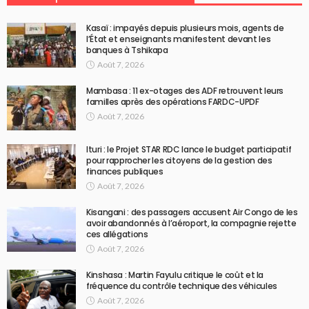
Kasaï : impayés depuis plusieurs mois, agents de
l’État et enseignants manifestent devant les
banques à Tshikapa
Août 7, 2026
Mambasa : 11 ex-otages des ADF retrouvent leurs
familles après des opérations FARDC-UPDF
Août 7, 2026
Ituri : le Projet STAR RDC lance le budget participatif
pour rapprocher les citoyens de la gestion des
finances publiques
Août 7, 2026
Kisangani : des passagers accusent Air Congo de les
avoir abandonnés à l’aéroport, la compagnie rejette
ces allégations
Août 7, 2026
Kinshasa : Martin Fayulu critique le coût et la
fréquence du contrôle technique des véhicules
Août 7, 2026