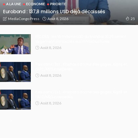
A LA UNE
ECONOMIE
PRIORITE
Eurobond : 137,8 millions USD déjà décaissés
Août 8, 2026
MediaCongo Press
25
FECOFA : les 16 millions USD du Mondial 2026 seront
largement consacrés aux infrastructures
Août 8, 2026
Paix dans l’Est : Kinshasa donne des gages, Kigali et
l’AFC/M23 interpellés
Août 8, 2026
Paix dans l’Est : Kinshasa donne des gages, Kigali et
l’AFC/M23 interpellés
Août 8, 2026