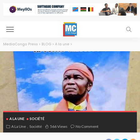
MediaCongo Press
>
BLOG
>
A la une
>
A LA UNE
SOCIÉTÉ
A La Une
Société
566 Views
No Comment