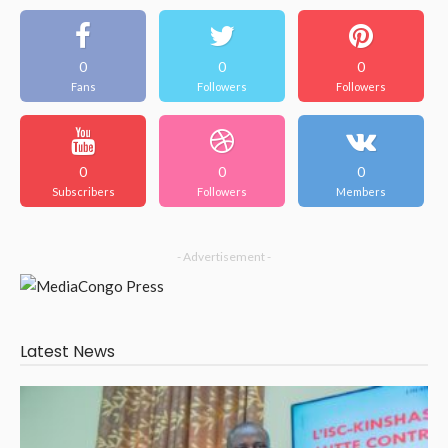
0
0
0
Fans
Followers
Followers
0
0
0
Subscribers
Followers
Members
- Advertisement -
Latest News