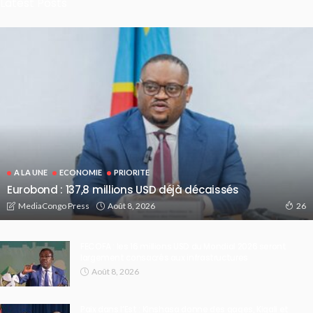
Latest Posts
A LA UNE
ECONOMIE
PRIORITE
Eurobond : 137,8 millions USD déjà décaissés
Août 8, 2026
MediaCongo Press
26
FECOFA : les 16 millions USD du Mondial 2026 seront
largement consacrés aux infrastructures
Août 8, 2026
Paix dans l’Est : Kinshasa donne des gages, Kigali et