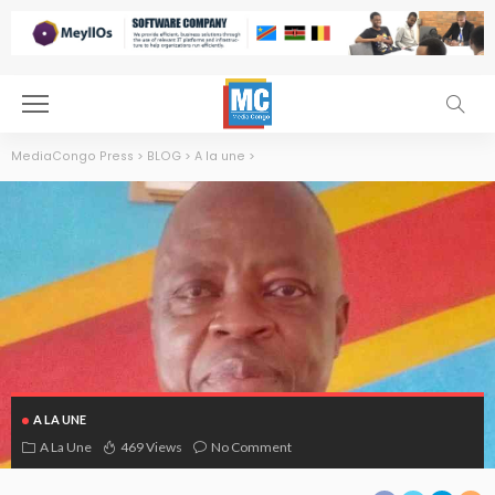
MediaCongo Press
>
BLOG
>
A la une
>
A LA UNE
Muller Milambu Muambi
A La Une
469 Views
No Comment