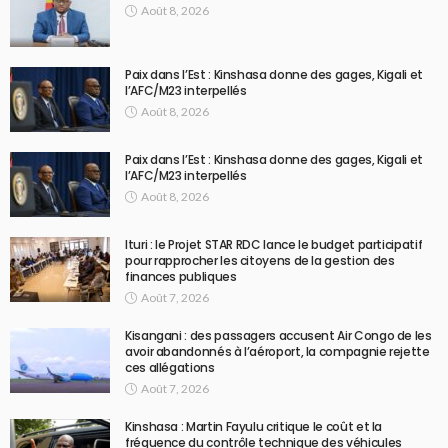
Août 8, 2026
Paix dans l’Est : Kinshasa donne des gages, Kigali et
l’AFC/M23 interpellés
Août 8, 2026
Paix dans l’Est : Kinshasa donne des gages, Kigali et
l’AFC/M23 interpellés
Août 8, 2026
Ituri : le Projet STAR RDC lance le budget participatif
pour rapprocher les citoyens de la gestion des
finances publiques
Août 7, 2026
Kisangani : des passagers accusent Air Congo de les
avoir abandonnés à l’aéroport, la compagnie rejette
ces allégations
Août 7, 2026
Kinshasa : Martin Fayulu critique le coût et la
fréquence du contrôle technique des véhicules