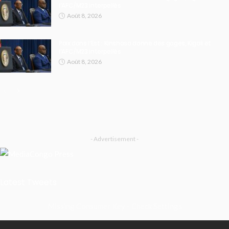
l’AFC/M23 interpellés
Août 8, 2026
Paix dans l’Est : Kinshasa donne des gages, Kigali et
l’AFC/M23 interpellés
Août 8, 2026
- Advertisement -
Latest Tweets
Missing Consumer Key - Check Settings