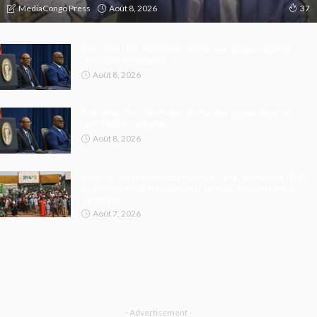
Août 8, 2026
MediaCongo Press
37
Paix dans l’Est : Kinshasa donne des gages, Kigali et
l’AFC/M23 interpellés
Août 8, 2026
Paix dans l’Est : Kinshasa donne des gages, Kigali et
l’AFC/M23 interpellés
Août 8, 2026
Kasaï : impayés depuis plusieurs mois, agents de l’État
et enseignants manifestent devant les banques à
Tshikapa
Août 7, 2026
- Advertisement -