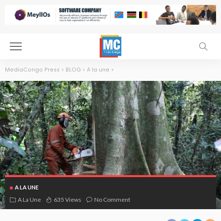
MediaCongo Press
>
BLOG
>
A la une
>
A LA UNE
A La Une
635 Views
No Comment