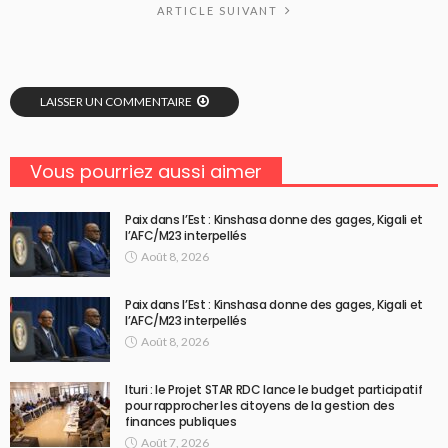
ARTICLE SUIVANT
LAISSER UN COMMENTAIRE
Vous pourriez aussi aimer
Paix dans l’Est : Kinshasa donne des gages, Kigali et
l’AFC/M23 interpellés
Août 8, 2026
Paix dans l’Est : Kinshasa donne des gages, Kigali et
l’AFC/M23 interpellés
Août 8, 2026
Ituri : le Projet STAR RDC lance le budget participatif
pour rapprocher les citoyens de la gestion des
finances publiques
Août 7, 2026