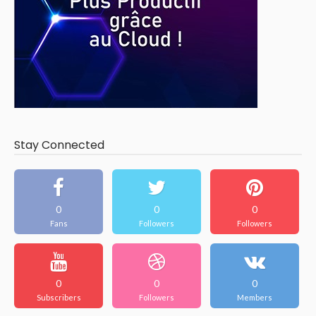
Stay Connected
0
0
0
Fans
Followers
Followers
0
0
0
Subscribers
Followers
Members