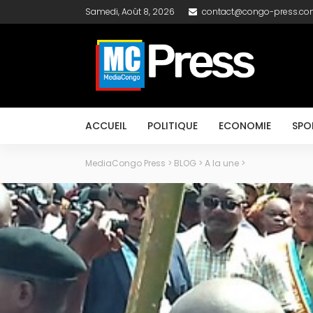
Samedi, Août 8, 2026
contact@congo-press.c
ACCUEIL
POLITIQUE
ECONOMIE
SPO
MediaCongo Press
>
BLOG
>
A la une
>