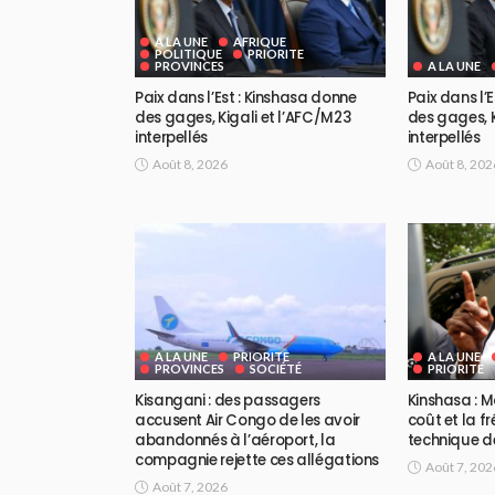
A LA UNE
AFRIQUE
POLITIQUE
PRIORITE
PROVINCES
A LA UNE
Paix dans l’Est : Kinshasa donne
Paix dans l’
des gages, Kigali et l’AFC/M23
des gages, K
interpellés
interpellés
Août 8, 2026
Août 8, 202
A LA UNE
PRIORITE
A LA UNE
PROVINCES
SOCIÉTÉ
PRIORITE
Kisangani : des passagers
Kinshasa : M
accusent Air Congo de les avoir
coût et la f
abandonnés à l’aéroport, la
technique d
compagnie rejette ces allégations
Août 7, 202
Août 7, 2026