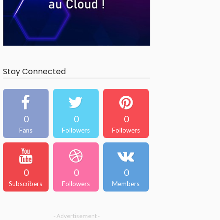
Stay Connected
0
0
0
Fans
Followers
Followers
0
0
0
Subscribers
Followers
Members
- Advertisement -