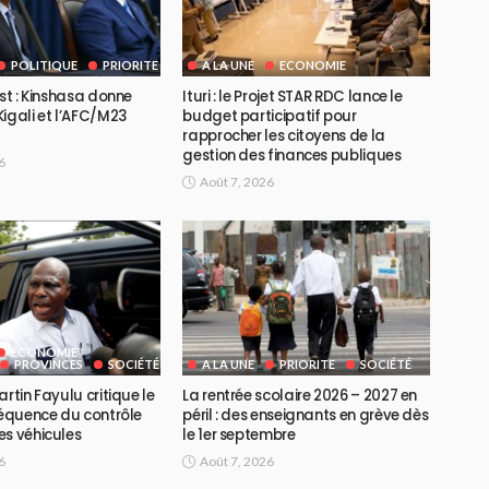
POLITIQUE
PRIORITE
A LA UNE
ECONOMIE
Est : Kinshasa donne
Ituri : le Projet STAR RDC lance le
igali et l’AFC/M23
budget participatif pour
rapprocher les citoyens de la
gestion des finances publiques
6
Août 7, 2026
ECONOMIE
PROVINCES
SOCIÉTÉ
A LA UNE
PRIORITE
SOCIÉTÉ
artin Fayulu critique le
La rentrée scolaire 2026 – 2027 en
réquence du contrôle
péril : des enseignants en grève dès
es véhicules
le 1er septembre
6
Août 7, 2026