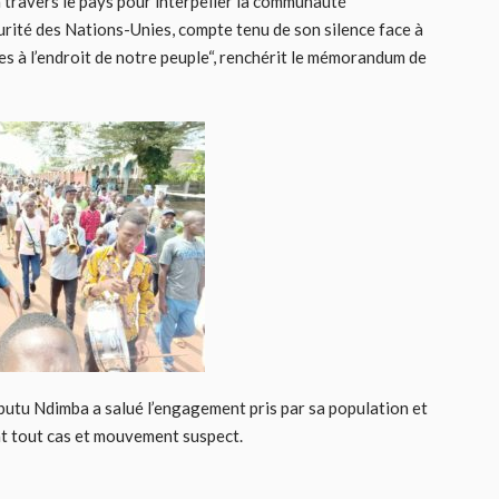
à travers le pays pour interpeller la communauté
curité des Nations-Unies, compte tenu de son silence face à
es à l’endroit de notre peuple“, renchérit le mémorandum de
utu Ndimba a salué l’engagement pris par sa population et
nt tout cas et mouvement suspect.