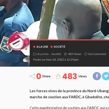
A LA UNE
SOCIÉTÉ
A La Une
Société
483 Views
No Comment
Posté sur
Nov. 03, 2022 à 12:29 pm
0
483
Share
Views
Les forces vives de la province du Nord-Ubang
marche de soutien aux FARDC, à Gbadolite, chef
Cette manifestation de soutien aux FARDC qui a r