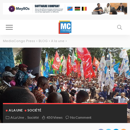
MediaCongo Press
>
BLOG
>
A la une
>
A LA UNE
SOCIÉTÉ
A La Une
Société
450 Views
No Comment