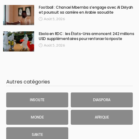
Football : Chancel Mbemba s’engage avec Al Diriyah
et poursuit sa carrière en Arabie saoudite
Août 5, 2026
Ebola en RDC : les États-Unis annoncent 242 millions
USD supplémentaires pour renforcer la riposte
Août 5, 2026
Autres catégories
INSOLITE
DIASPORA
MONDE
AFRIQUE
SANTE