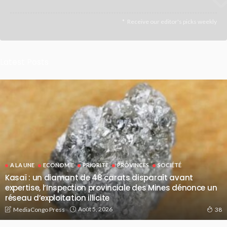
Receive our editor's picks weekly
Latest Posts
A LA UNE
ECONOMIE
PRIORITE
PROVINCES
SOCIÉTÉ
Kasaï : un diamant de 48 carats disparaît avant
expertise, l’Inspection provinciale des Mines dénonce un
réseau d’exploitation illicite
Août 5, 2026
MediaCongo Press
38