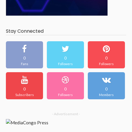
Stay Connected
0
0
0
Fans
Followers
Followers
0
0
0
Subscribers
Followers
Members
- Advertisement -