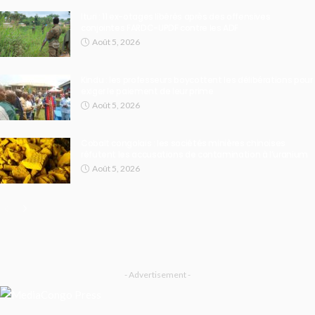
Ituri : 11 ex-otages libérés après des offensives
conjointes FARDC-UPDF contre les ADF
Août 5, 2026
Kindu : les professeurs boycottent les délibérations pour
exiger le paiement de leur prime
Août 5, 2026
Cobalt congolais : les sociétés minières chinoises
réfutent les accusations de contamination à l’uranium
Août 5, 2026
- Advertisement -