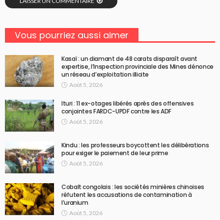
LAISSER UN COMMENTAIRE
Vous pourriez aussi aimer
Kasaï : un diamant de 48 carats disparaît avant
expertise, l’Inspection provinciale des Mines dénonce
un réseau d’exploitation illicite
Août 5, 2026
Ituri : 11 ex-otages libérés après des offensives
conjointes FARDC-UPDF contre les ADF
Août 5, 2026
Kindu : les professeurs boycottent les délibérations
pour exiger le paiement de leur prime
Août 5, 2026
Cobalt congolais : les sociétés minières chinoises
réfutent les accusations de contamination à
l’uranium
Août 5, 2026