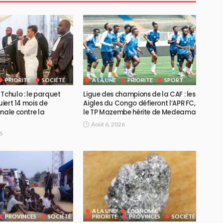
PRIORITE
SOCIÉTÉ
A LA UNE
PRIORITE
SPORT
Tchulo : le parquet
Ligue des champions de la CAF : les
uiert 14 mois de
Aigles du Congo défieront l’APR FC,
nale contre la
le TP Mazembe hérite de Medeama
Août 6, 2026
6
A LA UNE
ECONOMIE
PROVINCES
SOCIÉTÉ
PRIORITE
PROVINCES
SOCIÉTÉ