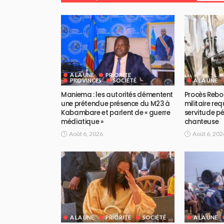
A LA UNE
PRIORITE
PROVINCES
SOCIÉTÉ
A LA UNE
Maniema : les autorités démentent
Procès Rebo 
une prétendue présence du M23 à
militaire req
Kabambare et parlent de « guerre
servitude pé
médiatique »
chanteuse
Août 6, 2026
Août 6, 202
A LA UNE
PRIORITE
SOCIÉTÉ
A LA UNE