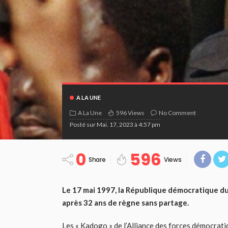
A LA UNE
A La Une
596 Views
No Comment
Posté sur
Mai. 17, 2023 à 4:57 pm
0
596
Share
Views
Le 17 mai 1997, la République démocratique du 
après 32 ans de règne sans partage.
Les « Kadogo » de l’Alliance des forces démocrati