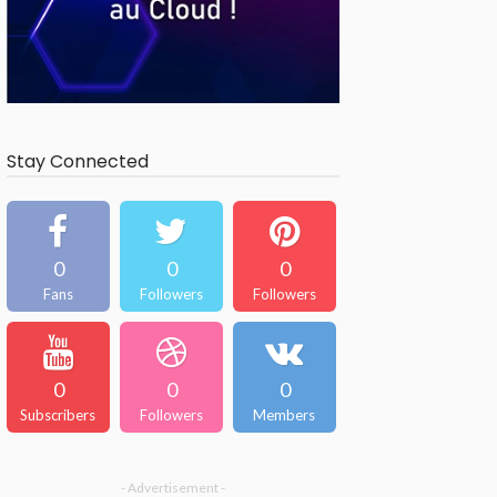
Stay Connected
0
0
0
Fans
Followers
Followers
0
0
0
Subscribers
Followers
Members
- Advertisement -