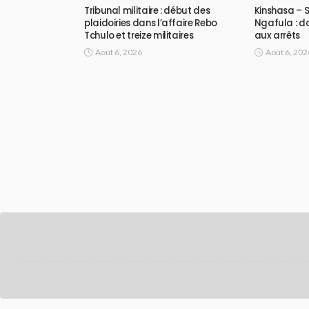
Tribunal militaire : début des
Kinshasa – 
plaidoiries dans l’affaire Rebo
Ngafula : d
Tchulo et treize militaires
aux arrêts
Août 6, 2026
Août 6, 202