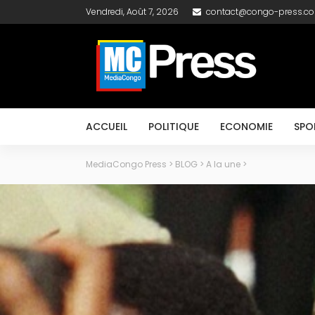
Vendredi, Août 7, 2026
contact@congo-press.c
ACCUEIL
POLITIQUE
ECONOMIE
SPO
MediaCongo Press
>
BLOG
>
A la une
>