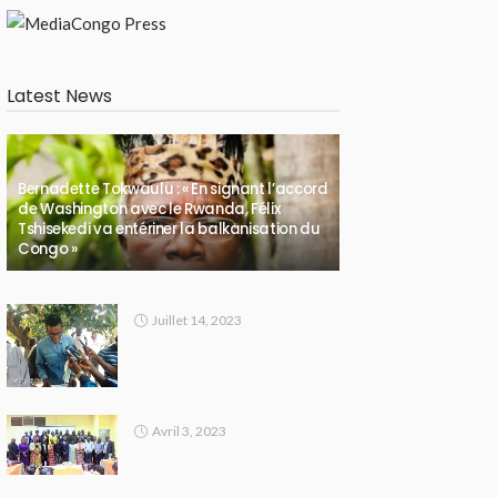
Latest News
Bernadette Tokwaulu : « En signant l’accord
de Washington avec le Rwanda, Félix
Tshisekedi va entériner la balkanisation du
Congo »
Juillet 14, 2023
Avril 3, 2023