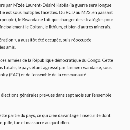
eurs par M’zée Laurent-Désiré Kabila (la guerre sera longue
artie est sous multiples facettes. Du RCD au M23, en passant
 peuple), le Rwanda ne fait que changer des stratégies pour
incipalement le Coltan, le lithium, et bien d’autres minerais.
bération », a aussitôt été occupée, puis réoccupée,
des amis.
Forces armées de la République démocratique du Congo. Cette
us totale, le pays étant agressé par l’armée rwandaise, sous
munity (EAC) et de l’ensemble de la communauté
s élections générales prévues dans sept mois sur l’ensemble
tte partie du pays, ce qui crée davantage l’insécurité dont
le, pille, tue et massacre au quotidien.