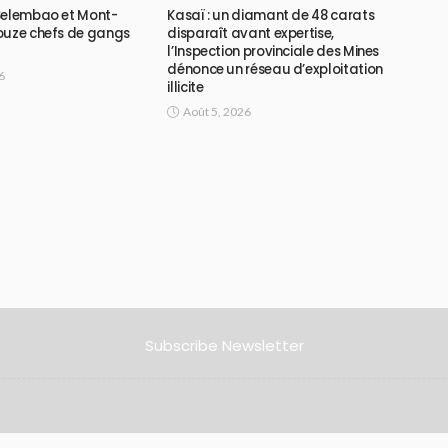
Selembao et Mont-
Kasaï : un diamant de 48 carats
ouze chefs de gangs
disparaît avant expertise,
l’Inspection provinciale des Mines
dénonce un réseau d’exploitation
6
illicite
Août 5, 2026
Subscribe Newsletter