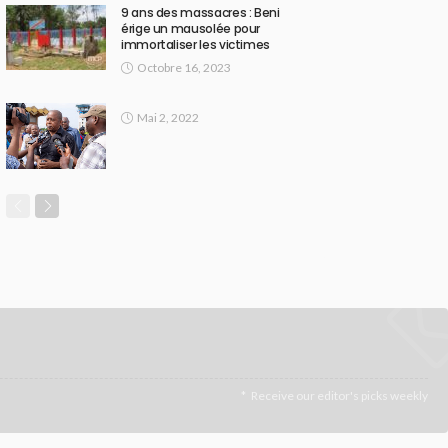
9 ans des massacres : Beni
érige un mausolée pour
immortaliser les victimes
Octobre 16, 2023
Mai 2, 2022
Receive our editor's picks weekly