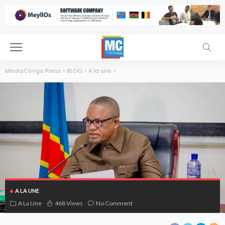
MediaCongo Press
>
BLOG
>
A la une
>
A LA UNE
A La Une
468 Views
No Comment