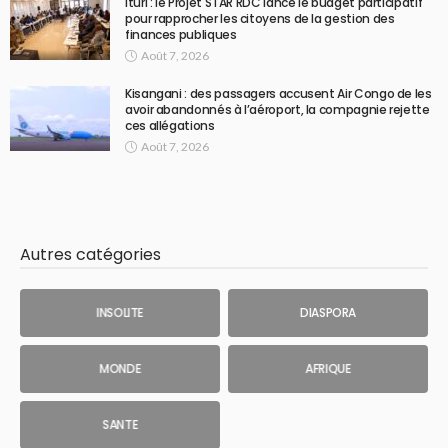
Ituri : le Projet STAR RDC lance le budget participatif
pour rapprocher les citoyens de la gestion des
finances publiques
Août 7, 2026
Kisangani : des passagers accusent Air Congo de les
avoir abandonnés à l’aéroport, la compagnie rejette
ces allégations
Août 7, 2026
Autres catégories
INSOLITE
DIASPORA
MONDE
AFRIQUE
SANTE