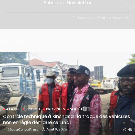
Subscribe Newsletter
Receive our editor's picks weekly
Latest Posts
A LA UNE
PRIORITE
PROVINCES
SOCIÉTÉ
Contrôle technique à Kinshasa : la traque des véhicules
non en règle démarre ce lundi
Août 9, 2026
MediaCongo Press
48