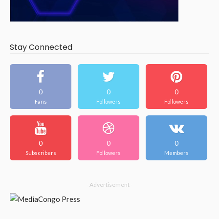
Stay Connected
0
0
0
Fans
Followers
Followers
0
0
0
Subscribers
Followers
Members
- Advertisement -