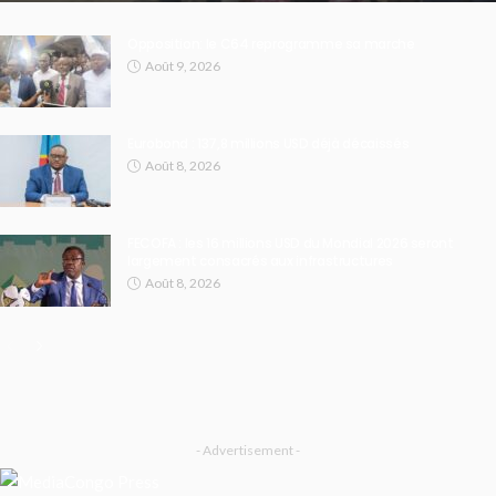
Opposition: le C64 reprogramme sa marche
Août 9, 2026
Eurobond : 137,8 millions USD déjà décaissés
Août 8, 2026
FECOFA : les 16 millions USD du Mondial 2026 seront
largement consacrés aux infrastructures
Août 8, 2026
- Advertisement -