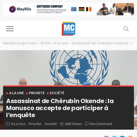
MediaCongo Press
>
BLOG
>
A la une
>
Assassinat de Chérubin Okende : la Monusco accepte de participer à l’enquête
A LA UNE
PRIORITE
SOCIÉTÉ
Assassinat de Chérubin Okende : la
Monusco accepte de participer à
l’enquête
A La Une
Priorite
Société
688 Views
No Comment