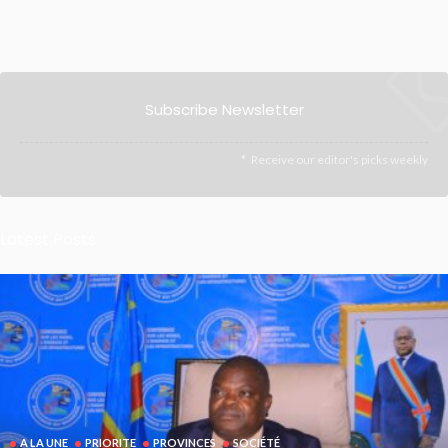
Subscribe Newsletter
Receive our editor's picks weekly
Latest Posts
A LA UNE
PRIORITE
PROVINCES
SOCIÉTÉ