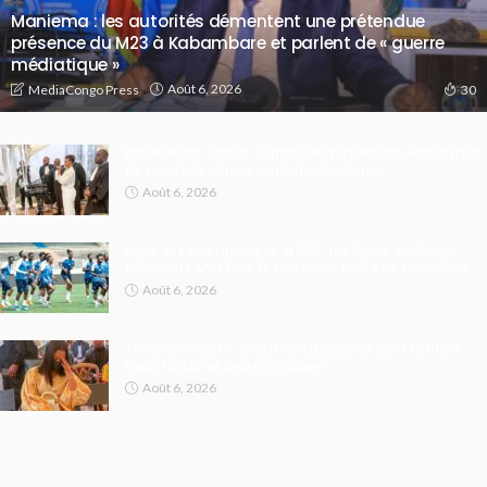
Maniema : les autorités démentent une prétendue
présence du M23 à Kabambare et parlent de « guerre
médiatique »
Août 6, 2026
MediaCongo Press
30
Procès Rebo Tchulo : le parquet militaire requiert 14 mois
de servitude pénale contre la chanteuse
Août 6, 2026
Ligue des champions de la CAF : les Aigles du Congo
défieront l’APR FC, le TP Mazembe hérite de Medeama
Août 6, 2026
Tribunal militaire : début des plaidoiries dans l’affaire
Rebo Tchulo et treize militaires
Août 6, 2026