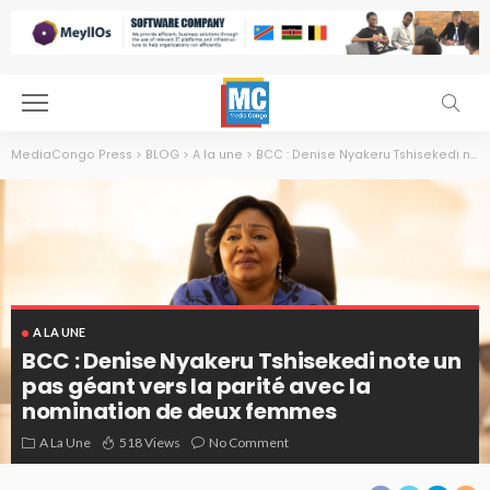
MediaCongo Press
>
BLOG
>
A la une
>
BCC : Denise Nyakeru Tshisekedi note un pas géant vers la parité avec la nomination de deux femmes
A LA UNE
BCC : Denise Nyakeru Tshisekedi note un
pas géant vers la parité avec la
nomination de deux femmes
Denise Nyakeru Tshisekedi, Premier dame de la République
A La Une
518 Views
No Comment