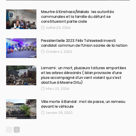
Meurtre à Kinshasa/Makala : les autorités
communales et la famille du défunt se
constitueront partie civile
Juillet 24, 2026
Presidentielle 2023: Félix Tshisekedi investi
candidat commun de l’Union sacrée de la nation
Octobre 1, 2023
Lomami : un mort, plusieurs toitures emportées
et les arbres déracinés ( bilan provisoire d’une
pluie accompagné d’un vent violant qui s’est
abattue à Mwene Ditu)
Mars 23, 2026
Ville morte à Bandal : mot de passe, un rameau
devant le véhicule
Janvier 28, 2025