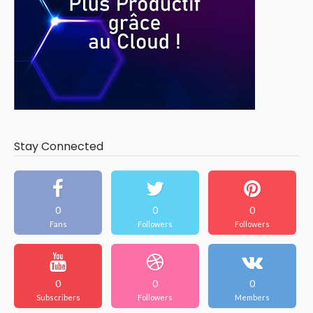
Stay Connected
0
0
0
Fans
Followers
Followers
0
0
0
Subscribers
Followers
Members