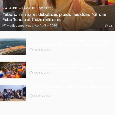
A LA UNE
PRIORITE
SOCIÉTÉ
Tribunal militaire : début des plaidoiries dans l’affaire
Rebo Tchulo et treize militaires
Août 6, 2026
MediaCongo Press
16
Pont route-rail : entre recettes publiques et avenir du
port de Banana, l’ODEP interpelle le gouvernement
Août 6, 2026
Kinshasa/Maluku: le gouvernement prépare le retour
progressif et sécurisé des populations déplacées
Août 6, 2026
Kinshasa – Selembao et Mont-Ngafula : douze chefs de
gangs aux arrêts
Août 6, 2026