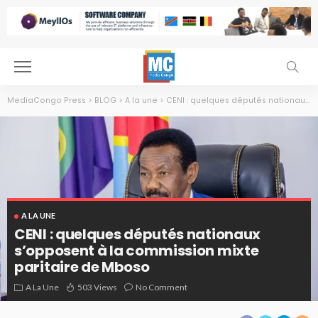
MediaCongo Press
>
BLOG
>
A la une
>
CENI : quelques députés nationaux s’opposent à la commission mixte paritaire de Mboso
A LA UNE
CENI : quelques députés nationaux
s’opposent à la commission mixte
paritaire de Mboso
Christophe Mboso, président de l'Assemblée nationlae
A La Une
503 Views
No Comment