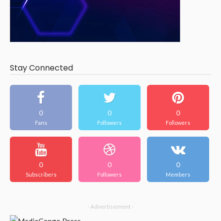
Stay Connected
0
0
0
Fans
Followers
Followers
0
0
0
Subscribers
Followers
Members
- Advertisement -