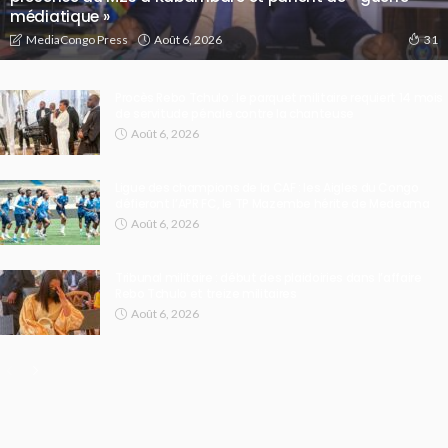
médiatique »
Août 6, 2026
MediaCongo Press
31
Procès Rebo Tchulo : le parquet militaire requiert 14 mois
de servitude pénale contre la chanteuse
Août 6, 2026
Ligue des champions de la CAF : les Aigles du Congo
défieront l’APR FC, le TP Mazembe hérite de Medeama
Août 6, 2026
Tribunal militaire : début des plaidoiries dans l’affaire
Rebo Tchulo et treize militaires
Août 6, 2026