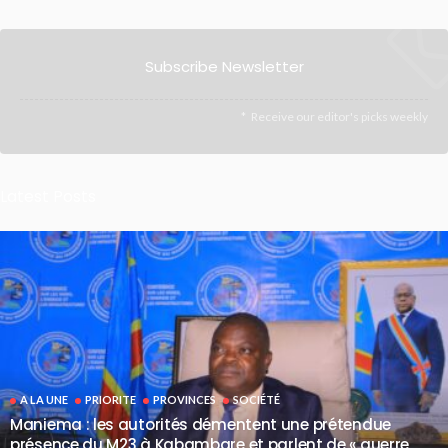
Subscribe Newsletter
Receive our editor's picks weekly
Latest Posts
A LA UNE
PRIORITE
PROVINCES
SOCIÉTÉ
Maniema : les autorités démentent une prétendue
présence du M23 à Kabambare et parlent de « guerre