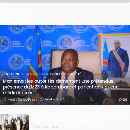
Latest Posts
A LA UNE
PRIORITE
PROVINCES
SOCIÉTÉ
Maniema : les autorités démentent une prétendue
présence du M23 à Kabambare et parlent de « guerre
médiatique »
Août 6, 2026
MediaCongo Press
26
Procès Rebo Tchulo : le parquet militaire requiert 14 mois
de servitude pénale contre la chanteuse
Août 6, 2026