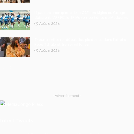
Ligue des champions de la CAF : les Aigles du Congo
défieront l’APR FC, le TP Mazembe hérite de Medeama
Août 6, 2026
Tribunal militaire : début des plaidoiries dans l’affaire
Rebo Tchulo et treize militaires
Août 6, 2026
- Advertisement -
Latest Tweets