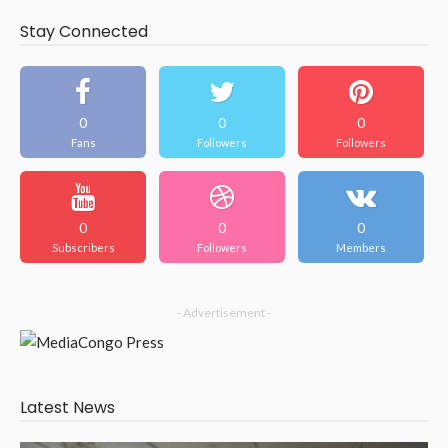
Stay Connected
0
0
0
Fans
Followers
Followers
0
0
0
Subscribers
Followers
Members
- Advertisement -
Latest News