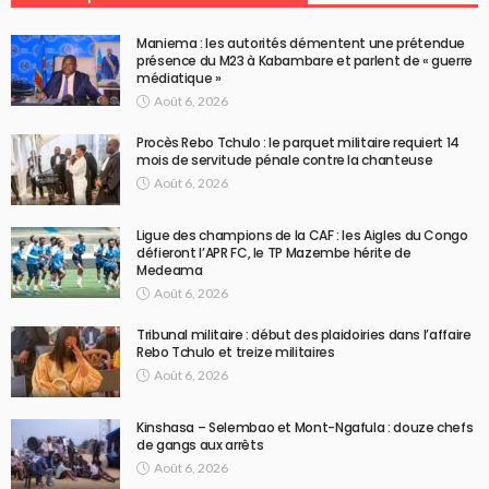
Maniema : les autorités démentent une prétendue
présence du M23 à Kabambare et parlent de « guerre
médiatique »
Août 6, 2026
Procès Rebo Tchulo : le parquet militaire requiert 14
mois de servitude pénale contre la chanteuse
Août 6, 2026
Ligue des champions de la CAF : les Aigles du Congo
défieront l’APR FC, le TP Mazembe hérite de
Medeama
Août 6, 2026
Tribunal militaire : début des plaidoiries dans l’affaire
Rebo Tchulo et treize militaires
Août 6, 2026
Kinshasa – Selembao et Mont-Ngafula : douze chefs
de gangs aux arrêts
Août 6, 2026