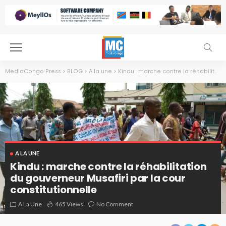
MediaCongo Press
>
BLOG
>
A la une
>
Kindu : marche contre la réhabilitation du gouverneur Musafiri par la cour constitutionnelle
A LA UNE
Kindu : marche contre la réhabilitation
du gouverneur Musafiri par la cour
constitutionnelle
A La Une
465 Views
No Comment