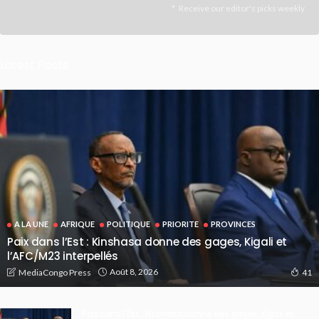
Receive our editor's picks weekly
Latest Posts
A LA UNE
AFRIQUE
POLITIQUE
PRIORITE
PROVINCES
Paix dans l’Est : Kinshasa donne des gages, Kigali et
l’AFC/M23 interpellés
Août 8, 2026
MediaCongo Press
41
Paix dans l’Est : Kinshasa donne des gages, Kigali et