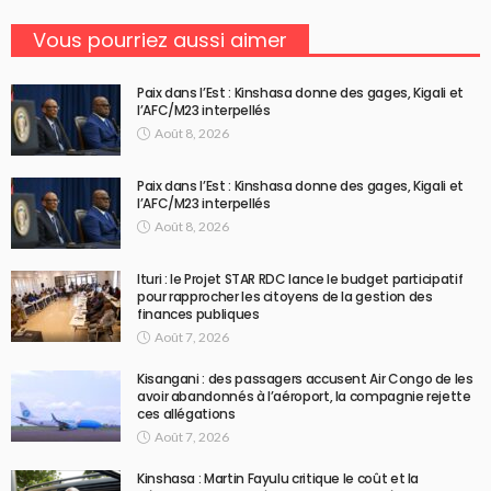
Vous pourriez aussi aimer
Paix dans l’Est : Kinshasa donne des gages, Kigali et
l’AFC/M23 interpellés
Août 8, 2026
Paix dans l’Est : Kinshasa donne des gages, Kigali et
l’AFC/M23 interpellés
Août 8, 2026
Ituri : le Projet STAR RDC lance le budget participatif
pour rapprocher les citoyens de la gestion des
finances publiques
Août 7, 2026
Kisangani : des passagers accusent Air Congo de les
avoir abandonnés à l’aéroport, la compagnie rejette
ces allégations
Août 7, 2026
Kinshasa : Martin Fayulu critique le coût et la