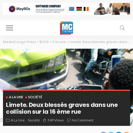
MediaCongo Press
>
BLOG
>
A la une
>
Limete. Deux blessés graves dans une collision sur la 16 ème rue
A LA UNE
SOCIÉTÉ
Limete. Deux blessés graves dans une
collision sur la 16 ème rue
A La Une
Société
549 Views
No Comment