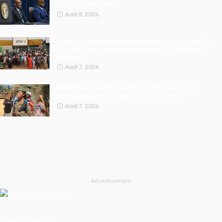
l’AFC/M23 interpellés
Août 8, 2026
Kasaï : impayés depuis plusieurs mois, agents de l’État
et enseignants manifestent devant les banques à
Tshikapa
Août 7, 2026
Mambasa : 11 ex-otages des ADF retrouvent leurs
familles après des opérations FARDC-UPDF
Août 7, 2026
- Advertisement -