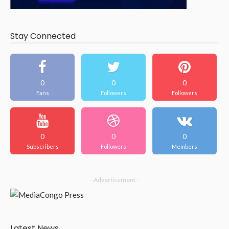
Stay Connected
0
0
0
Fans
Followers
Followers
0
0
0
Subscribers
Followers
Members
- Advertisement -
Latest News