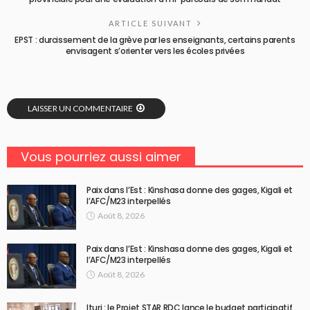
ARTICLE SUIVANT
EPST : durcissement de la grève par les enseignants, certains parents
envisagent s’orienter vers les écoles privées
LAISSER UN COMMENTAIRE
Vous pourriez aussi aimer
Paix dans l’Est : Kinshasa donne des gages, Kigali et
l’AFC/M23 interpellés
Août 8, 2026
Paix dans l’Est : Kinshasa donne des gages, Kigali et
l’AFC/M23 interpellés
Août 8, 2026
Ituri : le Projet STAR RDC lance le budget participatif