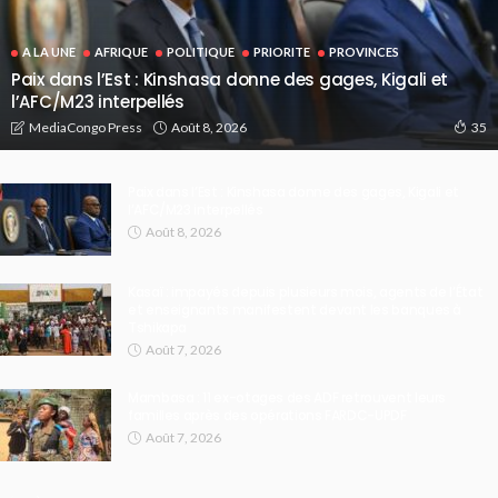
A LA UNE
AFRIQUE
POLITIQUE
PRIORITE
PROVINCES
Paix dans l’Est : Kinshasa donne des gages, Kigali et
l’AFC/M23 interpellés
Août 8, 2026
MediaCongo Press
35
Paix dans l’Est : Kinshasa donne des gages, Kigali et
l’AFC/M23 interpellés
Août 8, 2026
Kasaï : impayés depuis plusieurs mois, agents de l’État
et enseignants manifestent devant les banques à
Tshikapa
Août 7, 2026
Mambasa : 11 ex-otages des ADF retrouvent leurs
familles après des opérations FARDC-UPDF
Août 7, 2026