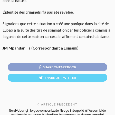
dans la nature.
L’identité des criminels n’a pas été révélée.
Signalons que cette situation a créé une panique dans la cité de
Lubao à la suite des tirs de sommation par les policiers commis à
la garde de cette maison carcérale, affirment certains habitants.
JM Mpandanjila (Correspondant à Lomami)
SHARE ON FACEBOOK
SHARE ON TWITTER
ARTICLE PRÉCÉDENT
Nord-Ubangi : le gouverneur Izato Nzege interpellé à l’Assemblée
provinciale pour une évaluation à mi-parcours de son mandat