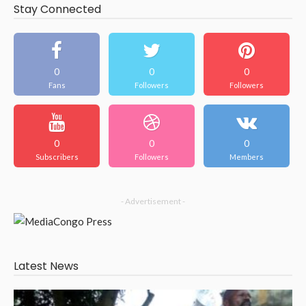
Stay Connected
0
0
0
Fans
Followers
Followers
0
0
0
Subscribers
Followers
Members
- Advertisement -
Latest News