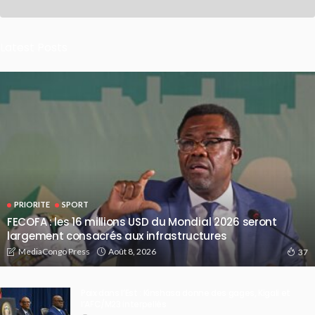
Latest Posts
PRIORITE
SPORT
FECOFA : les 16 millions USD du Mondial 2026 seront
largement consacrés aux infrastructures
Août 8, 2026
MediaCongo Press
37
Paix dans l’Est : Kinshasa donne des gages, Kigali et
l’AFC/M23 interpellés