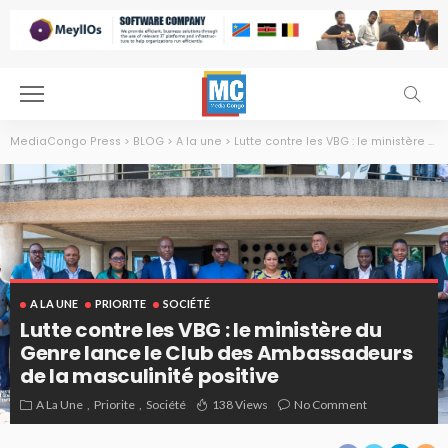
MediaCongo Press
>
BLOG
>
A la une
>
Lutte contre les VBG : le ministère du Genre lance le Club des Ambassadeurs de la masculinité positive
A LA UNE
PRIORITE
SOCIÉTÉ
Lutte contre les VBG : le ministère du
Genre lance le Club des Ambassadeurs
de la masculinité positive
A La Une
Priorite
Société
138 Views
No Comment