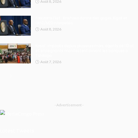
Août 8, 2026
Paix dans l’Est : Kinshasa donne des gages, Kigali et
l’AFC/M23 interpellés
Août 8, 2026
Kasaï : impayés depuis plusieurs mois, agents de l’État
et enseignants manifestent devant les banques à
Tshikapa
Août 7, 2026
- Advertisement -
Latest Tweets