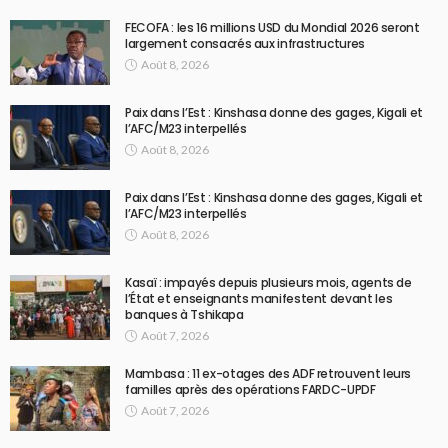
FECOFA : les 16 millions USD du Mondial 2026 seront
largement consacrés aux infrastructures
Août 8, 2026
Paix dans l’Est : Kinshasa donne des gages, Kigali et
l’AFC/M23 interpellés
Août 8, 2026
Paix dans l’Est : Kinshasa donne des gages, Kigali et
l’AFC/M23 interpellés
Août 8, 2026
Kasaï : impayés depuis plusieurs mois, agents de
l’État et enseignants manifestent devant les
banques à Tshikapa
Août 7, 2026
Mambasa : 11 ex-otages des ADF retrouvent leurs
familles après des opérations FARDC-UPDF
Août 7, 2026