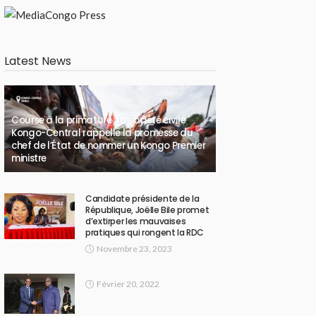
Latest News
Course à la primature : la société civile
Kongo-Central rappelle la promesse du
chef de l’État de nommer un Kongo Premier
ministre
Candidate présidente de la
République, Joëlle Bile promet
d’extirper les mauvaises
pratiques qui rongent la RDC
Novembre 23, 2023
Février 20, 2022