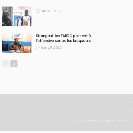
Mars 1, 2022
Kisangani : les FARDC passent à
l’offensive contre les braqueurs
Juin 19, 2025
Receive our editor's picks weekly