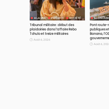
A LA UNE
PRIORITE
SOCIÉTÉ
ECONOMIE
Tribunal militaire : début des
Pont route-ra
plaidoiries dans l’affaire Rebo
publiques et
Tchulo et treize militaires
Banana, l’OD
gouvernem
Août 6, 2026
Août 6, 202