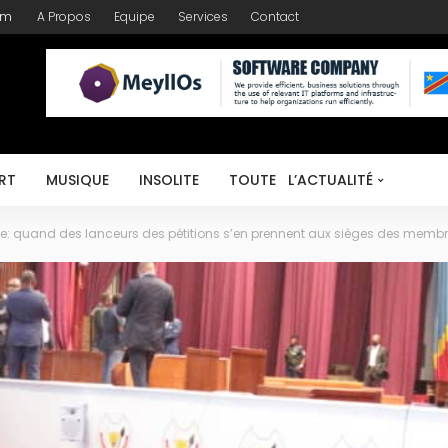
om
A Propos
Equipe
Services
Contact
RT
MUSIQUE
INSOLITE
TOUTE L’ACTUALITÉ
le: quand des lanceurs des pétitions s’en prennent aux sièges des memb