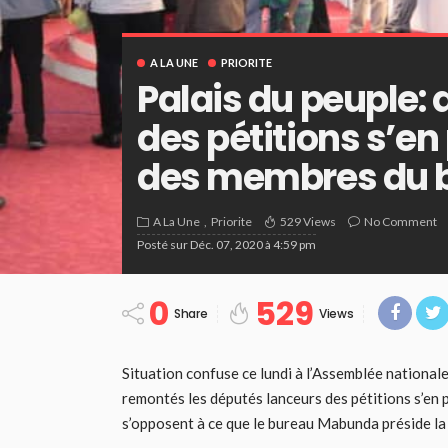
A LA UNE
PRIORITE
Palais du peuple:
des pétitions s’en
des membres du 
A La Une
Priorite
529 Views
No Comment
Posté sur
Déc. 07, 2020 à 4:59 pm
0
529
Share
Views
Situation confuse ce lundi à l’Assemblée nationale
remontés les députés lanceurs des pétitions s’en
s’opposent à ce que le bureau Mabunda préside la 