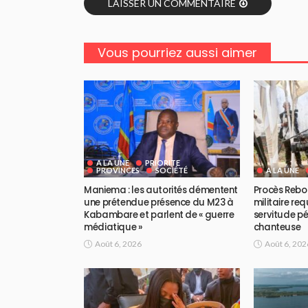
LAISSER UN COMMENTAIRE
Vous pourriez aussi aimer
A LA UNE
PRIORITE
PROVINCES
SOCIÉTÉ
A LA UNE
Maniema : les autorités démentent
Procès Rebo 
une prétendue présence du M23 à
militaire req
Kabambare et parlent de « guerre
servitude pé
médiatique »
chanteuse
Août 6, 2026
Août 6, 202