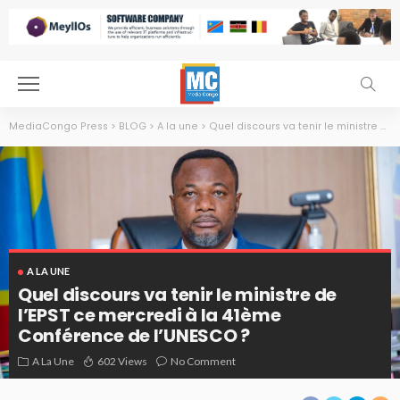
MediaCongo Press
>
BLOG
>
A la une
>
Quel discours va tenir le ministre de l’EPST ce mercredi à la 41ème Conférence de l’UNESCO ?
A LA UNE
Quel discours va tenir le ministre de
l’EPST ce mercredi à la 41ème
Conférence de l’UNESCO ?
Tony Mwaba
A La Une
602 Views
No Comment