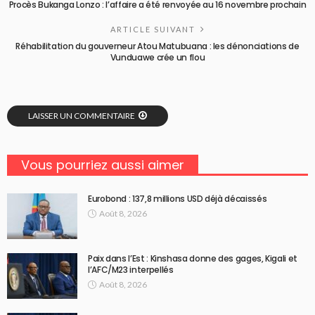
Procès Bukanga Lonzo : l’affaire a été renvoyée au 16 novembre prochain
ARTICLE SUIVANT
Réhabilitation du gouverneur Atou Matubuana : les dénonciations de
Vunduawe crée un flou
LAISSER UN COMMENTAIRE
Vous pourriez aussi aimer
Eurobond : 137,8 millions USD déjà décaissés
Août 8, 2026
Paix dans l’Est : Kinshasa donne des gages, Kigali et
l’AFC/M23 interpellés
Août 8, 2026