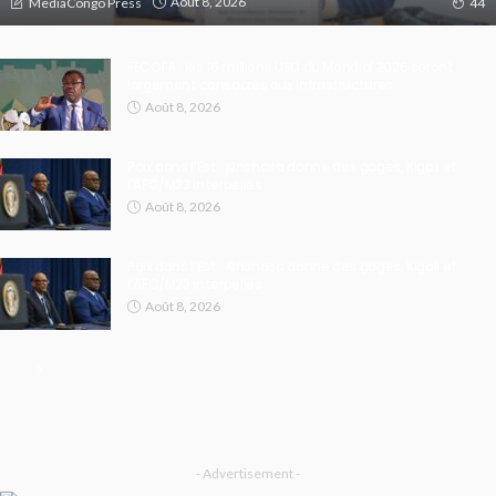
Août 8, 2026
MediaCongo Press
44
FECOFA : les 16 millions USD du Mondial 2026 seront
largement consacrés aux infrastructures
Août 8, 2026
Paix dans l’Est : Kinshasa donne des gages, Kigali et
l’AFC/M23 interpellés
Août 8, 2026
Paix dans l’Est : Kinshasa donne des gages, Kigali et
l’AFC/M23 interpellés
Août 8, 2026
- Advertisement -