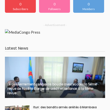
0
0
0
Subscribers
Followers
Members
- Advertisement -
Latest News
Le Gouvernement congolais boucle avec succès la 5ème
revue de Facilité Elargie de crédit et se lance à la 6ème
revue
Ituri : des bandits armés arrêtés à Mambasa