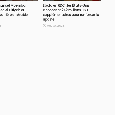
Chancel Mbemba
Ebola en RDC : les États-Unis
c Al Diriyah et
annoncent 242 millions USD
carrière en Arabie
supplémentaires pour renforcer la
riposte
6
Août 5, 2026