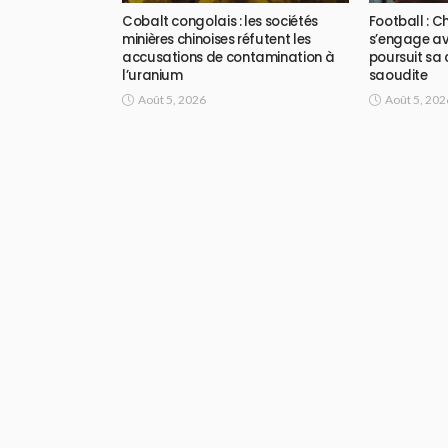
Cobalt congolais : les sociétés
Football : 
minières chinoises réfutent les
s’engage ave
accusations de contamination à
poursuit sa 
l’uranium
saoudite
Août 5, 2026
Août 5, 202