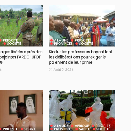
PRIORITE
A LA UNE
PRIORITE
S
SOCIÉTÉ
PROVINCES
SOCIÉTÉ
-otages libérés après des
Kindu : les professeurs boycottent
conjointes FARDC-UPDF
les délibérations pour exiger le
DF
paiement de leur prime
6
Août 5, 2026
A LA UNE
AFRIQUE
PRIORITE
PRIORITE
SPORT
PROVINCES
SANTE
SOCIÉTÉ