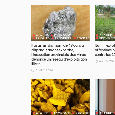
A LA UNE
ECONOMIE
A LA UNE
PRIORITE
PROVINCES
SOCIÉTÉ
PROVINCE
Kasaï : un diamant de 48 carats
Ituri : 11 ex
disparaît avant expertise,
offensives 
l’Inspection provinciale des Mines
contre les A
dénonce un réseau d’exploitation
Août 5, 202
illicite
Août 5, 2026
A LA UNE
ECONOMIE
PRIORITE
A LA UNE