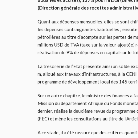
douanes et accises), 137% pour la DGI (Direct
(Direction générale des recettes administrativ
Quant aux dépenses mensuelles, elles se sont chif
les dépenses contraignantes habituelles ; ensuite
pétrolières au titre d’acompte sur les pertes de 
millions USD de TVA (taxe sur la valeur ajoutée) r
réalisation de 9% de dépenses en capital sur le to
La trésorerie de l’Etat présente ainsi un solde ex
m, alloué aux travaux d’infrastructures, à la CEN
programme de développement local des 145 terri
Sur un autre chapitre, le ministre des finances a f
Mission du département Afrique du Fonds monétair
dernier, réalise la deuxième revue du programme 
(FEC) et mène les consultations au titre de l’Artic
A ce stade, il a été rassuré que des critères quanti