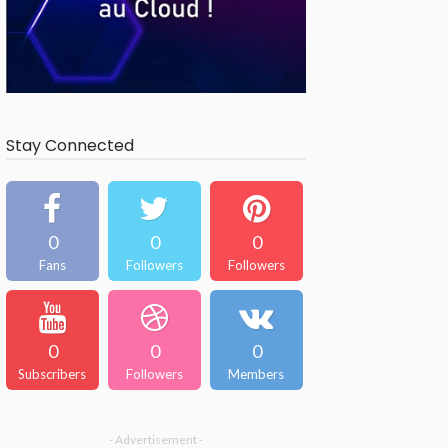
Stay Connected
0
0
0
Fans
Followers
Followers
0
0
0
Subscribers
Followers
Members
- Advertisement -