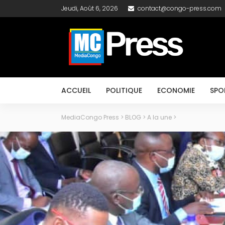
Jeudi, Août 6, 2026
contact@congo-press.com
ACCUEIL
POLITIQUE
ECONOMIE
SPO
MediaCongo Press
>
BLOG
>
A la une
>