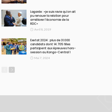
Lagarde : «je suis ravie qu’on ait
pu renouer la relation pour
améliorer l’économie de la
RDC»
Avril 8, 2019
Exetat 2024 : plus de 31.000
candidats dont 14.705 filles
participent aux épreuves hors-
session au Kongo-Central 1
Mai 7, 2024