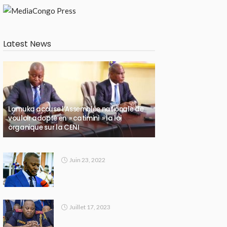
Latest News
Lamuka accuse l’Assemblée nationale de
vouloir adopté en » catimini » la loi
organique sur la CENI
Juin 23, 2022
Juillet 17, 2023