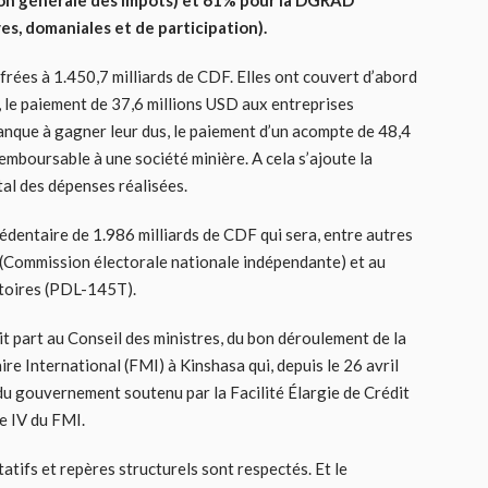
ion générale des impôts) et 61% pour la DGRAD
es, domaniales et de participation).
frées à 1.450,7 milliards de CDF. Elles ont couvert d’abord
, le paiement de 37,6 millions USD aux entreprises
manque à gagner leur dus, le paiement d’un acompte de 48,4
emboursable à une société minière. A cela s’ajoute la
tal des dépenses réalisées.
cédentaire de 1.986 milliards de CDF qui sera, entre autres
I (Commission électorale nationale indépendante) et au
toires (PDL-145T).
ait part au Conseil des ministres, du bon déroulement de la
e International (FMI) à Kinshasa qui, depuis le 26 avril
du gouvernement soutenu par la Facilité Élargie de Crédit
le IV du FMI.
tatifs et repères structurels sont respectés. Et le