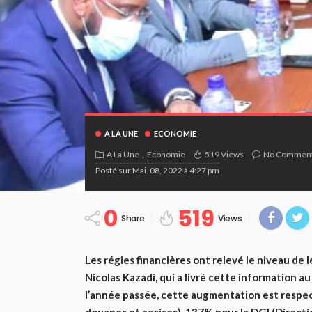
A LA UNE
ECONOMIE
A La Une
Economie
519 Views
No Commen
Posté sur
Mai. 08, 2022 à 4:27 pm
0
519
Share
Views
Les régies financières ont relevé le niveau de l
Nicolas Kazadi, qui a livré cette information au
l’année passée, cette augmentation est respe