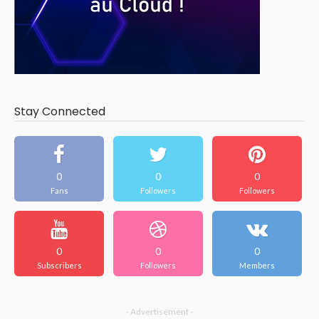
Stay Connected
0
0
0
Fans
Followers
Followers
0
0
0
Subscribers
Followers
Members
- Advertisement -