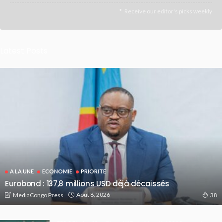
Receive our editor's picks weekly
Latest Posts
A LA UNE
ECONOMIE
PRIORITE
Eurobond : 137,8 millions USD déjà décaissés
Août 8, 2026
MediaCongo Press
38