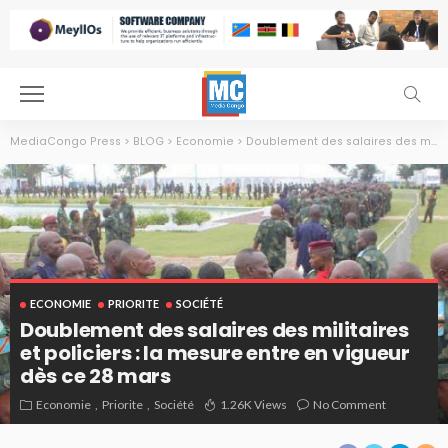
MediaCongo Press
>
BLOG
>
Economie
>
Doublement des salaires des militaires et policiers : la mesure entre en vigueur dès ce 28 mars
ECONOMIE
PRIORITE
SOCIÉTÉ
Doublement des salaires des militaires
et policiers : la mesure entre en vigueur
dès ce 28 mars
Economie
Priorite
Société
1.26K Views
No Comment