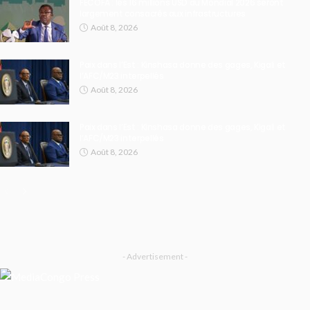
FECOFA : les 16 millions USD du Mondial 2026 seront
largement consacrés aux infrastructures
Août 8, 2026
Paix dans l’Est : Kinshasa donne des gages, Kigali et
l’AFC/M23 interpellés
Août 8, 2026
Paix dans l’Est : Kinshasa donne des gages, Kigali et
l’AFC/M23 interpellés
Août 8, 2026
- Advertisement -