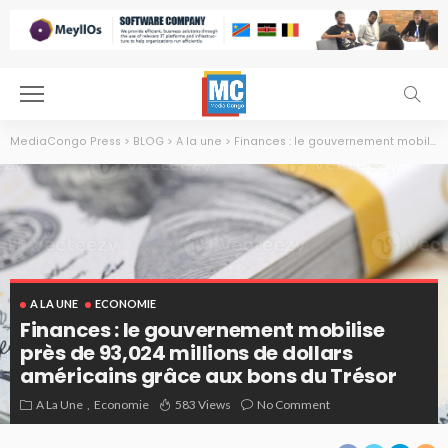
MediaCongo Press
>
BLOG
>
A la une
>
Finances : le gouvernement mobilise près de 93,024 millions de dollars américains grâce aux bons du Trésor
A LA UNE
ECONOMIE
Finances : le gouvernement mobilise
près de 93,024 millions de dollars
américains grâce aux bons du Trésor
A La Une
Economie
583 Views
No Comment