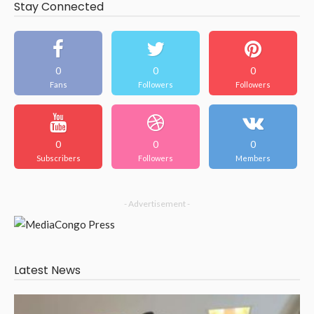
Stay Connected
0
0
0
Fans
Followers
Followers
0
0
0
Subscribers
Followers
Members
- Advertisement -
Latest News