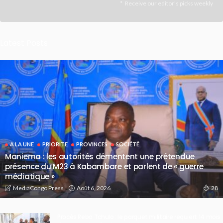
Receive our editor's picks weekly
Latest Posts
A LA UNE
PRIORITE
PROVINCES
SOCIÉTÉ
Maniema : les autorités démentent une prétendue
présence du M23 à Kabambare et parlent de « guerre
médiatique »
Août 6, 2026
MediaCongo Press
28
Procès Rebo Tchulo : le parquet militaire requiert 14 mois