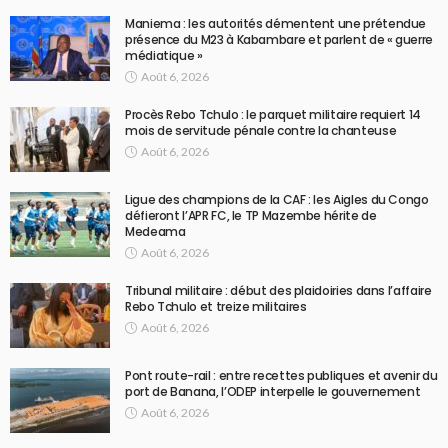
Maniema : les autorités démentent une prétendue
présence du M23 à Kabambare et parlent de « guerre
médiatique »
Août 6, 2026
Procès Rebo Tchulo : le parquet militaire requiert 14
mois de servitude pénale contre la chanteuse
Août 6, 2026
Ligue des champions de la CAF : les Aigles du Congo
défieront l’APR FC, le TP Mazembe hérite de
Medeama
Août 6, 2026
Tribunal militaire : début des plaidoiries dans l’affaire
Rebo Tchulo et treize militaires
Août 6, 2026
Pont route-rail : entre recettes publiques et avenir du
port de Banana, l’ODEP interpelle le gouvernement
Août 6, 2026