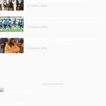
de servitude pénale contre la chanteuse
Août 6, 2026
Ligue des champions de la CAF : les Aigles du Congo
défieront l’APR FC, le TP Mazembe hérite de Medeama
Août 6, 2026
Tribunal militaire : début des plaidoiries dans l’affaire
Rebo Tchulo et treize militaires
Août 6, 2026
- Advertisement -
Latest Tweets