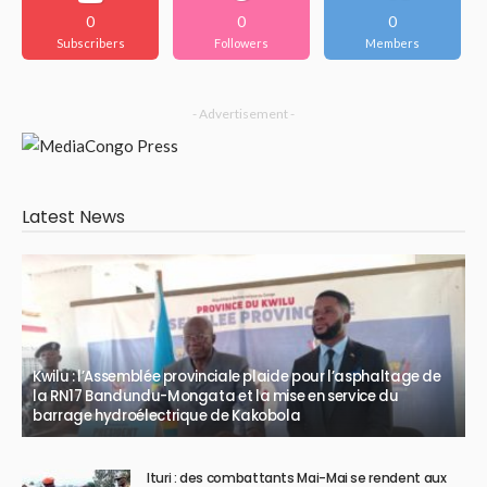
0
0
0
Subscribers
Followers
Members
- Advertisement -
Latest News
Kwilu : l’Assemblée provinciale plaide pour l’asphaltage de
la RN17 Bandundu-Mongata et la mise en service du
barrage hydroélectrique de Kakobola
Ituri : des combattants Mai-Mai se rendent aux