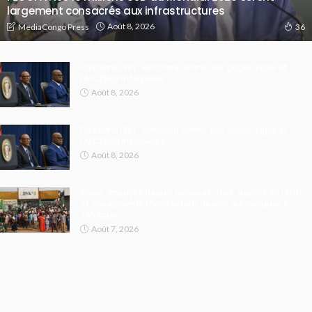
largement consacrés aux infrastructures
Août 8, 2026
MediaCongo Press
36
Paix dans l’Est : Kinshasa donne des gages, Kigali et
l’AFC/M23 interpellés
Août 8, 2026
Paix dans l’Est : Kinshasa donne des gages, Kigali et
l’AFC/M23 interpellés
Août 8, 2026
Kasaï : impayés depuis plusieurs mois, agents de l’État
et enseignants manifestent devant les banques à
Tshikapa
Août 7, 2026