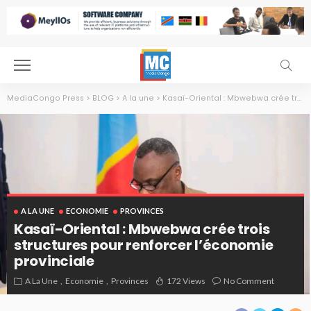
MediaCongo Press
>
BLOG
>
A la une
>
Kasaï-Oriental : Mbwebwa crée trois structures pour renforcer l’économie provinciale
A LA UNE
ECONOMIE
PROVINCES
Kasaï-Oriental : Mbwebwa crée trois
structures pour renforcer l’économie
provinciale
A La Une
Economie
Provinces
172 Views
No Comment