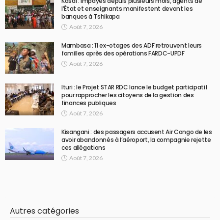
Kasaï : impayés depuis plusieurs mois, agents de
l’État et enseignants manifestent devant les
banques à Tshikapa
Août 7, 2026
Mambasa : 11 ex-otages des ADF retrouvent leurs
familles après des opérations FARDC-UPDF
Août 7, 2026
Ituri : le Projet STAR RDC lance le budget participatif
pour rapprocher les citoyens de la gestion des
finances publiques
Août 7, 2026
Kisangani : des passagers accusent Air Congo de les
avoir abandonnés à l’aéroport, la compagnie rejette
ces allégations
Août 7, 2026
Autres catégories