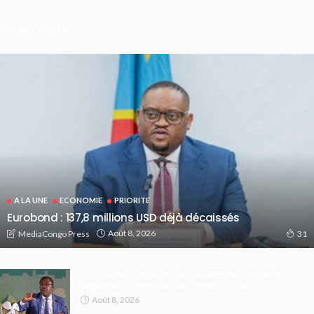
Latest Posts
A LA UNE
ECONOMIE
PRIORITE
Eurobond : 137,8 millions USD déjà décaissés
Août 8, 2026
MediaCongo Press
31
FECOFA : les 16 millions USD du Mondial 2026 seront
largement consacrés aux infrastructures
Août 8, 2026