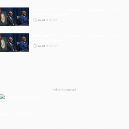
Paix dans l’Est : Kinshasa donne des gages, Kigali et
l’AFC/M23 interpellés
Août 8, 2026
Paix dans l’Est : Kinshasa donne des gages, Kigali et
l’AFC/M23 interpellés
Août 8, 2026
- Advertisement -
Latest Tweets
Missing Consumer Key - Check Settings