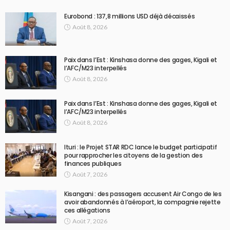
Eurobond : 137,8 millions USD déjà décaissés
Août 8, 2026
Paix dans l’Est : Kinshasa donne des gages, Kigali et
l’AFC/M23 interpellés
Août 8, 2026
Paix dans l’Est : Kinshasa donne des gages, Kigali et
l’AFC/M23 interpellés
Août 8, 2026
Ituri : le Projet STAR RDC lance le budget participatif
pour rapprocher les citoyens de la gestion des
finances publiques
Août 7, 2026
Kisangani : des passagers accusent Air Congo de les
avoir abandonnés à l’aéroport, la compagnie rejette
ces allégations
Août 7, 2026