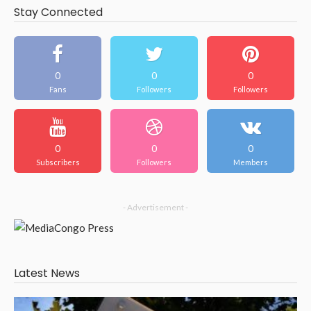
Stay Connected
0
0
0
Fans
Followers
Followers
0
0
0
Subscribers
Followers
Members
- Advertisement -
Latest News