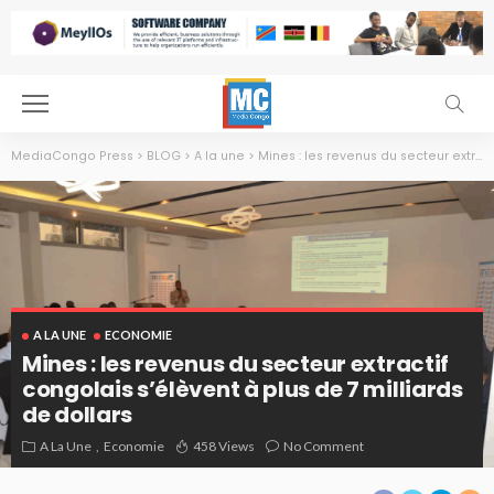
MediaCongo Press
>
BLOG
>
A la une
>
Mines : les revenus du secteur extractif congolais s’élèvent à plus de 7 milliards de dollars
A LA UNE
ECONOMIE
Mines : les revenus du secteur extractif
congolais s’élèvent à plus de 7 milliards
de dollars
A La Une
Economie
458 Views
No Comment