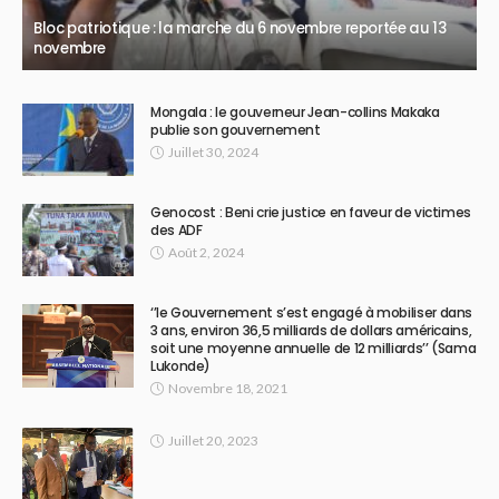
Bloc patriotique : la marche du 6 novembre reportée au 13
novembre
Mongala : le gouverneur Jean-collins Makaka
publie son gouvernement
Juillet 30, 2024
Genocost : Beni crie justice en faveur de victimes
des ADF
Août 2, 2024
‘’le Gouvernement s’est engagé à mobiliser dans
3 ans, environ 36,5 milliards de dollars américains,
soit une moyenne annuelle de 12 milliards’’ (Sama
Lukonde)
Novembre 18, 2021
Juillet 20, 2023