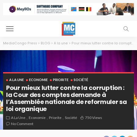
MediaCongo Press
>
BLOG
>
A la une
>
Pour mieux lutter contre la corruption : la Cour des comptes demande à l’Assemblée nationale de reformuler sa loi organique
A LA UNE
ECONOMIE
PRIORITE
SOCIÉTÉ
Pour mieux lutter contre la corruption :
la Cour des comptes demande à
l’Assemblée nationale de reformuler sa
loi organique
A La Une
Economie
Priorite
Société
750 Views
No Comment