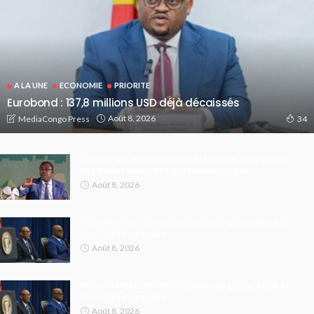
A LA UNE
ECONOMIE
PRIORITE
Eurobond : 137,8 millions USD déjà décaissés
Août 8, 2026
MediaCongo Press
34
FECOFA : les 16 millions USD du Mondial 2026 seront
largement consacrés aux infrastructures
Août 8, 2026
Paix dans l’Est : Kinshasa donne des gages, Kigali et
l’AFC/M23 interpellés
Août 8, 2026
Paix dans l’Est : Kinshasa donne des gages, Kigali et
l’AFC/M23 interpellés
Août 8, 2026