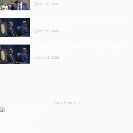
Août 8, 2026
Paix dans l’Est : Kinshasa donne des gages, Kigali et
l’AFC/M23 interpellés
Août 8, 2026
Paix dans l’Est : Kinshasa donne des gages, Kigali et
l’AFC/M23 interpellés
Août 8, 2026
- Advertisement -
Latest Tweets