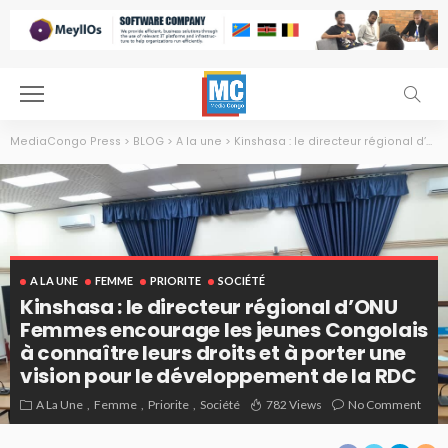
MediaCongo Press
>
BLOG
>
A la une
>
Kinshasa : le directeur régional d’ONU Femmes encourage les jeunes Congolais à connaître leurs droits et à porter une vision pour le développement de la RDC
A LA UNE
FEMME
PRIORITE
SOCIÉTÉ
Kinshasa : le directeur régional d’ONU
Femmes encourage les jeunes Congolais
à connaître leurs droits et à porter une
vision pour le développement de la RDC
A La Une
Femme
Priorite
Société
782 Views
No Comment