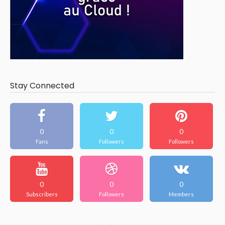
Stay Connected
0
0
0
Fans
Followers
Followers
0
0
0
Subscribers
Followers
Members