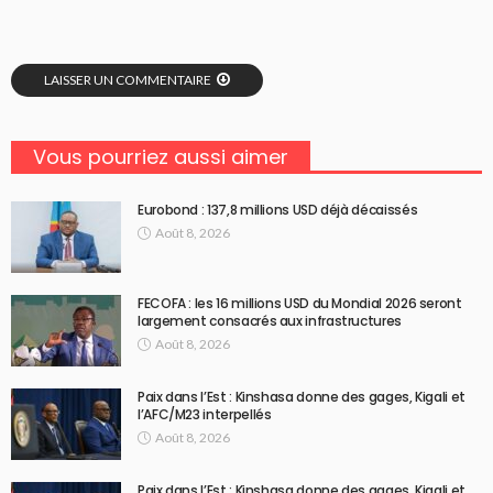
LAISSER UN COMMENTAIRE
Vous pourriez aussi aimer
Eurobond : 137,8 millions USD déjà décaissés
Août 8, 2026
FECOFA : les 16 millions USD du Mondial 2026 seront
largement consacrés aux infrastructures
Août 8, 2026
Paix dans l’Est : Kinshasa donne des gages, Kigali et
l’AFC/M23 interpellés
Août 8, 2026
Paix dans l’Est : Kinshasa donne des gages, Kigali et