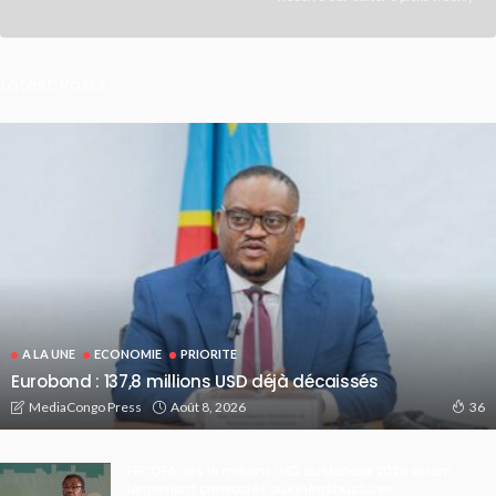
Latest Posts
A LA UNE
ECONOMIE
PRIORITE
Eurobond : 137,8 millions USD déjà décaissés
Août 8, 2026
MediaCongo Press
36
FECOFA : les 16 millions USD du Mondial 2026 seront
largement consacrés aux infrastructures