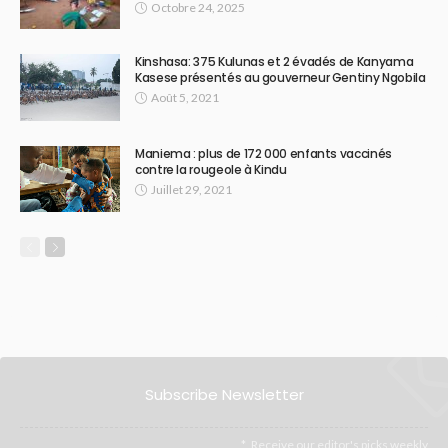
Octobre 24, 2025
Kinshasa: 375 Kulunas et 2 évadés de Kanyama
Kasese présentés au gouverneur Gentiny Ngobila
Août 5, 2021
Maniema : plus de 172 000 enfants vaccinés
contre la rougeole à Kindu
Juillet 29, 2021
Subscribe Newsletter
Receive our editor's picks weekly