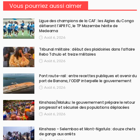
Vous pourriez aussi aimer
Ligue des champions de la CAF : les Aigles du Congo
défieront l’APR FC, le TP Mazembe hérite de
Medeama
Août 6, 2026
Tribunal militaire : début des plaidoiries dans l’affaire
Rebo Tchulo et treize militaires
Août 6, 2026
Pont route-rail : entre recettes publiques et avenir du
port de Banana, l’ODEP interpelle le gouvernement
Août 6, 2026
Kinshasa/Maluku: le gouvernement prépare le retour
progressif et sécurisé des populations déplacées
Août 6, 2026
Kinshasa – Selembao et Mont-Ngafula : douze chefs
de gangs aux arrêts