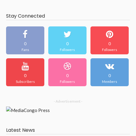
Stay Connected
0
0
0
Fans
Followers
Followers
0
0
0
Subscribers
Followers
Members
- Advertisement -
Latest News