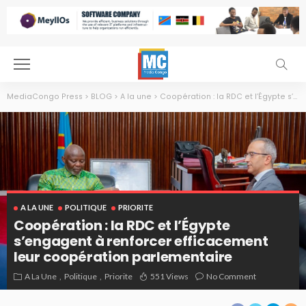
MediaCongo Press
>
BLOG
>
A la une
>
Coopération : la RDC et l’Égypte s’engagent à renforcer efficacement leur coopération parlementaire
A LA UNE
POLITIQUE
PRIORITE
Coopération : la RDC et l’Égypte
s’engagent à renforcer efficacement
leur coopération parlementaire
A La Une
Politique
Priorite
551 Views
No Comment