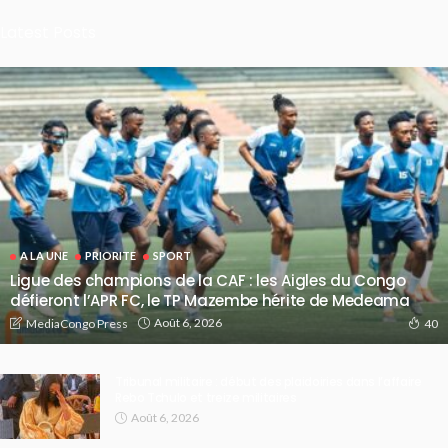
Latest Posts
A LA UNE
PRIORITE
SPORT
Ligue des champions de la CAF : les Aigles du Congo
défieront l’APR FC, le TP Mazembe hérite de Medeama
Août 6, 2026
MediaCongo Press
40
Tribunal militaire : début des plaidoiries dans l’affaire
Rebo Tchulo et treize militaires
Août 6, 2026