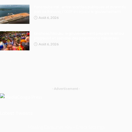
Pont route-rail : entre recettes publiques et avenir du
port de Banana, l’ODEP interpelle le gouvernement
Août 6, 2026
Kinshasa/Maluku: le gouvernement prépare le retour
progressif et sécurisé des populations déplacées
Août 6, 2026
- Advertisement -
Latest Tweets
Missing Consumer Key - Check Settings