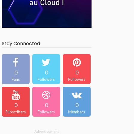
Stay Connected
0
0
0
Fans
Followers
Followers
0
0
0
Subscribers
Followers
Members
- Advertisement -