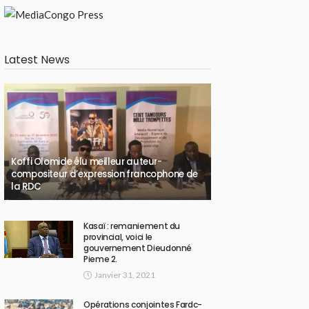
Latest News
Koffi Olomide élu meilleur auteur-
compositeur d’expression francophone de
la RDC
Kasaï : remaniement du
provincial, voici le
gouvernement Dieudonné
Pieme 2.
Janvier 31, 2021
Opérations conjointes Fardc-