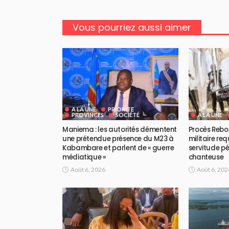
Vous pourriez aussi aimer
A LA UNE
PRIORITE
PROVINCES
SOCIÉTÉ
A LA UNE
Maniema : les autorités démentent
Procès Rebo 
une prétendue présence du M23 à
militaire req
Kabambare et parlent de « guerre
servitude pé
médiatique »
chanteuse
Août 6, 2026
Août 6, 202