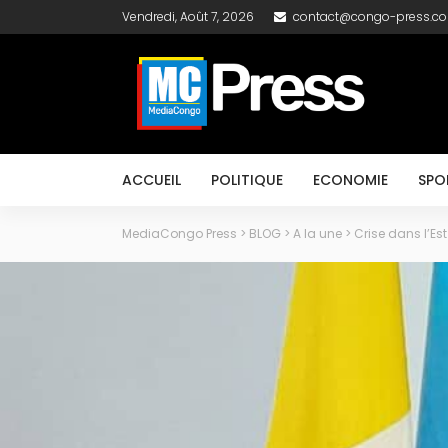
Vendredi, Août 7, 2026
contact@congo-press.c
ACCUEIL
POLITIQUE
ECONOMIE
SPO
MediaCongo Press
>
BLOG
>
A la une
>
Crise dans l’Es