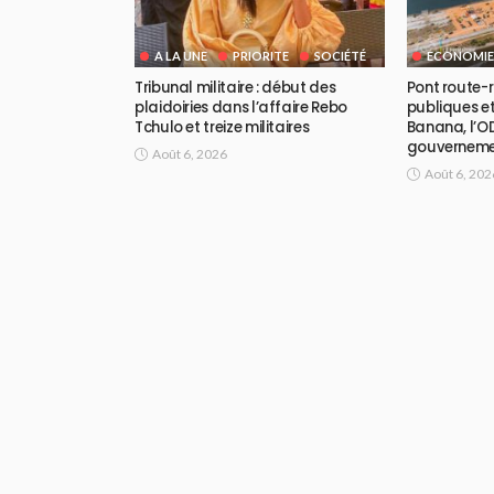
A LA UNE
PRIORITE
SOCIÉTÉ
ECONOMIE
Tribunal militaire : début des
Pont route-ra
plaidoiries dans l’affaire Rebo
publiques et
Tchulo et treize militaires
Banana, l’OD
gouvernem
Août 6, 2026
Août 6, 202