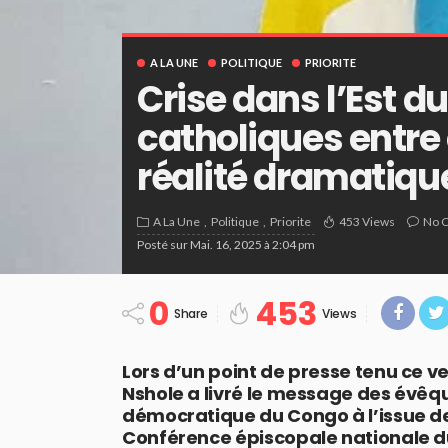
A LA UNE
POLITIQUE
PRIORITE
Crise dans l’Est d
catholiques entre
réalité dramatiqu
A La Une
Politique
Priorite
453 Views
No 
Posté sur
Mai. 16, 2025 à 2:04 pm
0
453
Share
Views
Lors d’un point de presse tenu ce 
Nshole a livré le message des évêq
démocratique du Congo à l’issue de
Conférence épiscopale nationale du