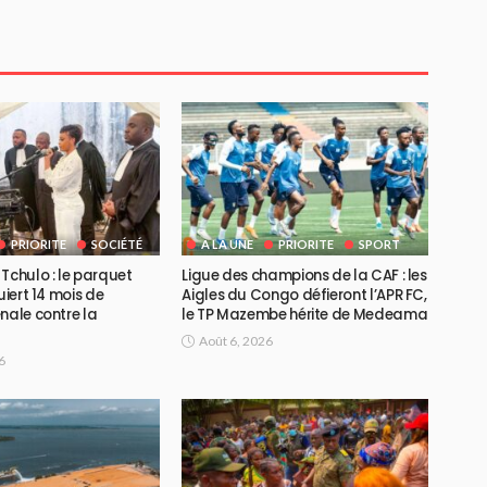
PRIORITE
SOCIÉTÉ
A LA UNE
PRIORITE
SPORT
Tchulo : le parquet
Ligue des champions de la CAF : les
uiert 14 mois de
Aigles du Congo défieront l’APR FC,
nale contre la
le TP Mazembe hérite de Medeama
Août 6, 2026
6