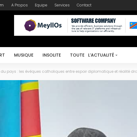
om
A Propos
Equipe
Services
Contact
RT
MUSIQUE
INSOLITE
TOUTE L’ACTUALITÉ
t du pays : les évêques catholiques entre espoir diplomatique et réalité 