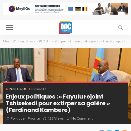
MediaCongo Press
>
BLOG
>
Politique
>
Enjeux politiques : « Fayulu rejoint Tshisekedi pour extirper sa galère » (Ferdinand Kambere)
POLITIQUE
PRIORITE
Enjeux politiques : « Fayulu rejoint
Tshisekedi pour extirper sa galère »
(Ferdinand Kambere)
Politique
Priorite
423 Views
No Comment