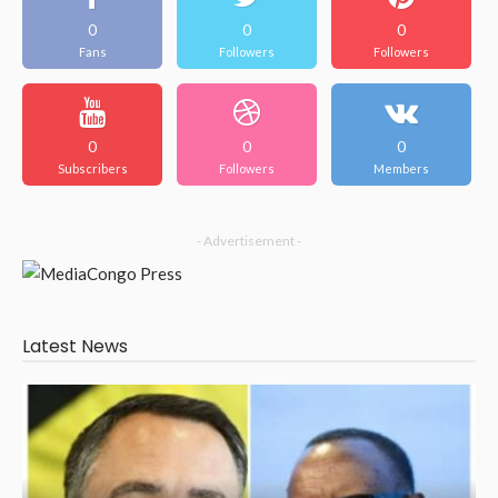
0
0
0
Fans
Followers
Followers
0
0
0
Subscribers
Followers
Members
- Advertisement -
Latest News