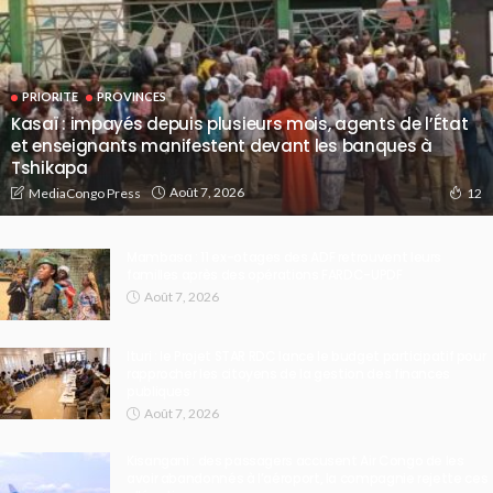
PRIORITE
PROVINCES
Kasaï : impayés depuis plusieurs mois, agents de l’État
et enseignants manifestent devant les banques à
Tshikapa
Août 7, 2026
MediaCongo Press
12
Mambasa : 11 ex-otages des ADF retrouvent leurs
familles après des opérations FARDC-UPDF
Août 7, 2026
Ituri : le Projet STAR RDC lance le budget participatif pour
rapprocher les citoyens de la gestion des finances
publiques
Août 7, 2026
Kisangani : des passagers accusent Air Congo de les
avoir abandonnés à l’aéroport, la compagnie rejette ces