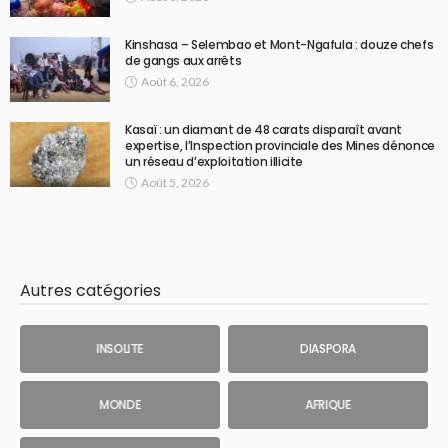
Kinshasa – Selembao et Mont-Ngafula : douze chefs
de gangs aux arrêts
Août 6, 2026
Kasaï : un diamant de 48 carats disparaît avant
expertise, l’Inspection provinciale des Mines dénonce
un réseau d’exploitation illicite
Août 5, 2026
Autres catégories
INSOLITE
DIASPORA
MONDE
AFRIQUE