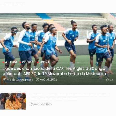
Latest Posts
A LA UNE
PRIORITE
SPORT
Ligue des champions de la CAF : les Aigles du Congo
défieront l’APR FC, le TP Mazembe hérite de Medeama
Août 6, 2026
MediaCongo Press
18
Tribunal militaire : début des plaidoiries dans l’affaire
Rebo Tchulo et treize militaires
Août 6, 2026