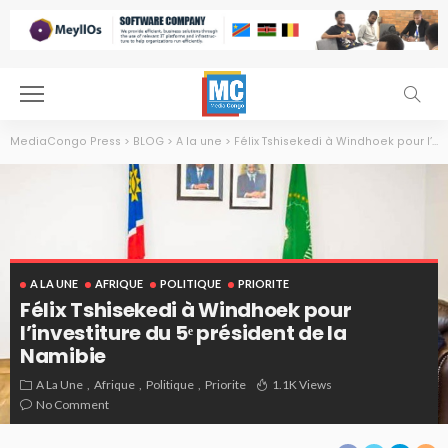
MediaCongo Press
>
BLOG
>
A la une
>
Félix Tshisekedi à Windhoek pour l’investiture du 5ᵉ président de la Namibie
A LA UNE
AFRIQUE
POLITIQUE
PRIORITE
Félix Tshisekedi à Windhoek pour
l’investiture du 5ᵉ président de la
Namibie
A La Une
Afrique
Politique
Priorite
1.1K Views
No Comment