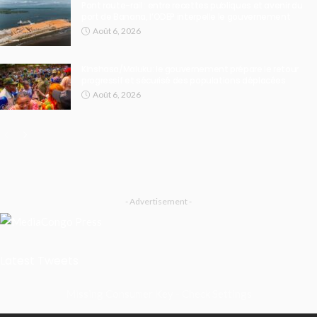
Pont route-rail : entre recettes publiques et avenir du
port de Banana, l’ODEP interpelle le gouvernement
Août 6, 2026
Kinshasa/Maluku: le gouvernement prépare le retour
progressif et sécurisé des populations déplacées
Août 6, 2026
- Advertisement -
Latest Tweets
Missing Consumer Key - Check Settings