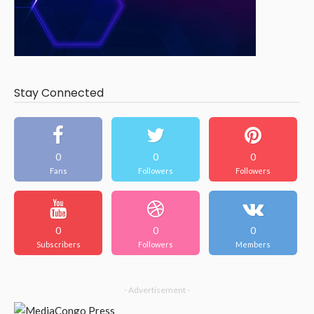
Stay Connected
0
0
0
Fans
Followers
Followers
0
0
0
Subscribers
Followers
Members
- Advertisement -