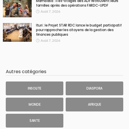
Mambasa : 11 ex-otages des ADF retrouvent leurs
familles après des opérations FARDC-UPDF
Août 7, 2026
Ituri : le Projet STAR RDC lance le budget participatif
pour rapprocher les citoyens de la gestion des
finances publiques
Août 7, 2026
Autres catégories
INSOLITE
DIASPORA
MONDE
AFRIQUE
SANTE