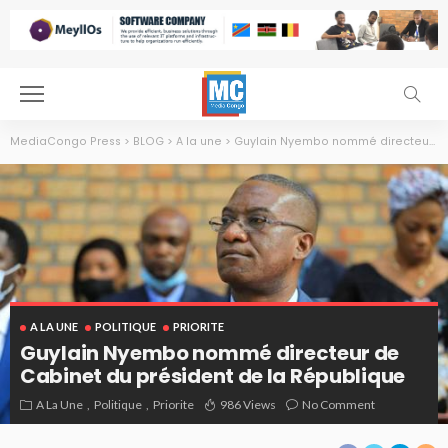
MediaCongo Press
>
BLOG
>
A la une
>
Guylain Nyembo nommé directeur de Cabinet du président de la République
A LA UNE
POLITIQUE
PRIORITE
Guylain Nyembo nommé directeur de
Cabinet du président de la République
Guylain Nyembo, directeur de Cabinet (direcab) du président de la République.
A La Une
Politique
Priorite
986 Views
No Comment