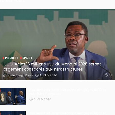
Latest Posts
PRIORITE
SPORT
FECOFA : les 16 millions USD du Mondial 2026 seront
largement consacrés aux infrastructures
Août 8, 2026
MediaCongo Press
39
Paix dans l’Est : Kinshasa donne des gages, Kigali et
l’AFC/M23 interpellés
Août 8, 2026
Paix dans l’Est : Kinshasa donne des gages, Kigali et