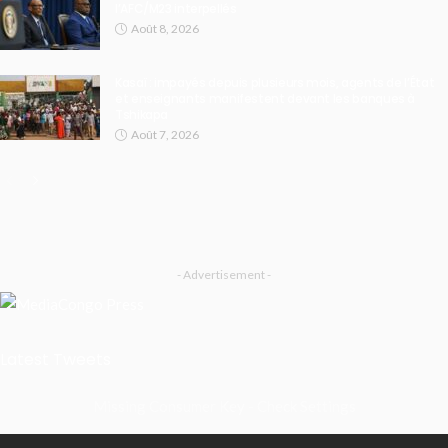
l’AFC/M23 interpellés
Août 8, 2026
Kasaï : impayés depuis plusieurs mois, agents de l’État
et enseignants manifestent devant les banques à
Tshikapa
Août 7, 2026
- Advertisement -
Latest Tweets
Missing Consumer Key - Check Settings