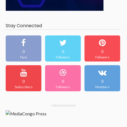
Stay Connected
0
0
0
Fans
Followers
Followers
0
0
0
Subscribers
Followers
Members
- Advertisement -