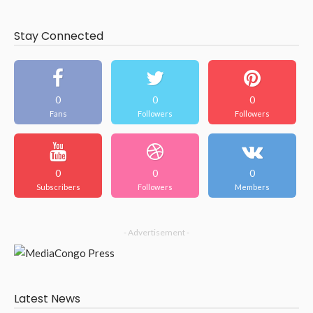
Stay Connected
0
0
0
Fans
Followers
Followers
0
0
0
Subscribers
Followers
Members
- Advertisement -
Latest News