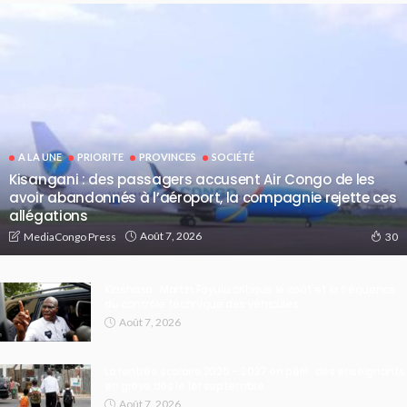
A LA UNE
PRIORITE
PROVINCES
SOCIÉTÉ
Kisangani : des passagers accusent Air Congo de les
avoir abandonnés à l’aéroport, la compagnie rejette ces
allégations
Août 7, 2026
MediaCongo Press
30
Kinshasa : Martin Fayulu critique le coût et la fréquence
du contrôle technique des véhicules
Août 7, 2026
La rentrée scolaire 2026 – 2027 en péril : des enseignants
en grève dès le 1er septembre
Août 7, 2026