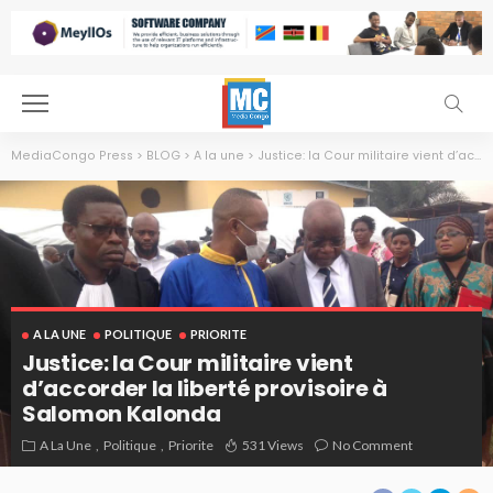
MediaCongo Press
>
BLOG
>
A la une
>
Justice: la Cour militaire vient d’accorder la liberté provisoire à Salomon Kalonda
A LA UNE
POLITIQUE
PRIORITE
Justice: la Cour militaire vient
d’accorder la liberté provisoire à
Salomon Kalonda
A La Une
Politique
Priorite
531 Views
No Comment