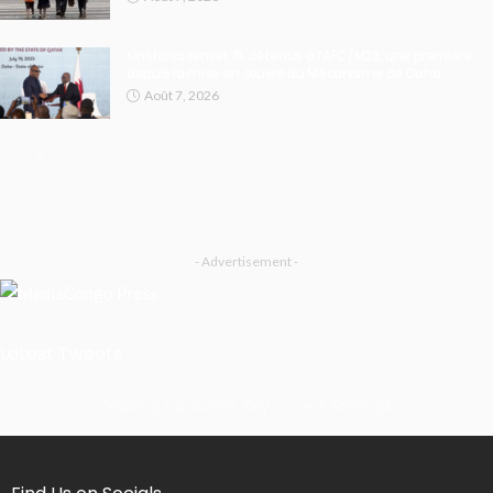
Kinshasa remet 15 détenus à l’AFC/M23, une première
depuis la mise en œuvre du Mécanisme de Doha
Août 7, 2026
- Advertisement -
Latest Tweets
Missing Consumer Key - Check Settings