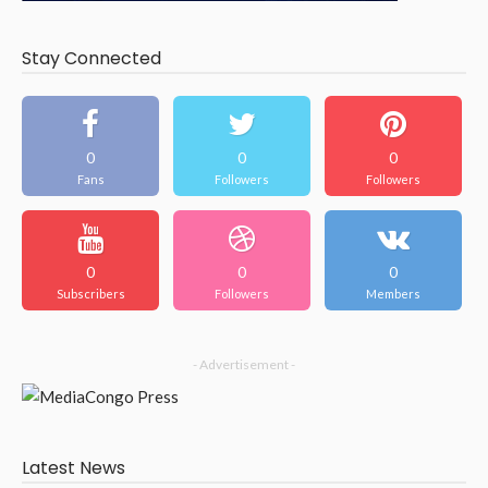
Stay Connected
0
0
0
Fans
Followers
Followers
0
0
0
Subscribers
Followers
Members
- Advertisement -
Latest News