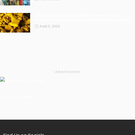
Cobalt congolais : les sociétés minières chinoises
réfutent les accusations de contamination à l’uranium
Août 5, 2026
- Advertisement -
Latest Tweets
Missing Consumer Key - Check Settings