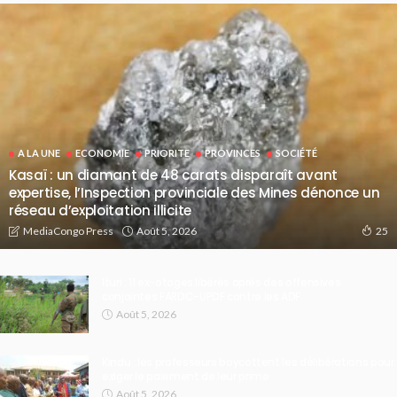
A LA UNE
ECONOMIE
PRIORITE
PROVINCES
SOCIÉTÉ
Kasaï : un diamant de 48 carats disparaît avant
expertise, l’Inspection provinciale des Mines dénonce un
réseau d’exploitation illicite
Août 5, 2026
MediaCongo Press
25
Ituri : 11 ex-otages libérés après des offensives
conjointes FARDC-UPDF contre les ADF
Août 5, 2026
Kindu : les professeurs boycottent les délibérations pour
exiger le paiement de leur prime
Août 5, 2026