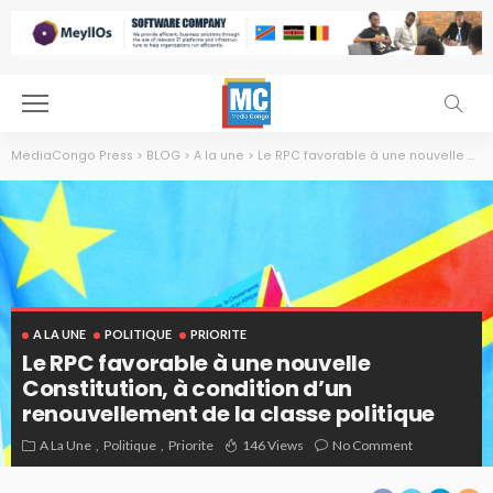
MediaCongo Press
>
BLOG
>
A la une
>
Le RPC favorable à une nouvelle Constitution, à condition d’un renouvellement de la classe politique
A LA UNE
POLITIQUE
PRIORITE
Le RPC favorable à une nouvelle
Constitution, à condition d’un
renouvellement de la classe politique
Constitution de la RDC, juin 2016 à Kinshasa. Radio Okapi/Ph. John Bompengo
A La Une
Politique
Priorite
146 Views
No Comment