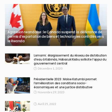
Agression rwandaise : le Canada suspend la délivrance de
permis d’exportation de biens et technologies contrôlés vers
le Rwanda
Lomami : élargissement du réseau de distribution
d’eau à Kabinda, Habacuk Kiabu sollicite l’appui du
gouvernement central
Décembre 1, 2020
Présidentielle 2023 : Moïse Katumbi promet
l’amélioration des conditions socio-
économiques et une justice distributive
Novembre 29, 2023
Avril 25, 2022