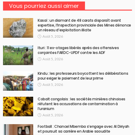
Vous pourriez aussi aimer
Kasaï : un diamant de 48 carats disparaît avant
expertise, l’Inspection provinciale des Mines dénonce
un réseau d’exploitation illicite
Août 5, 2026
Ituri : 11 ex-otages libérés après des offensives
conjointes FARDC-UPDF contre les ADF
Août 5, 2026
Kindu : les professeurs boycottent les délibérations
pour exiger le paiement de leur prime
Août 5, 2026
Cobalt congolais : les sociétés minières chinoises
réfutent les accusations de contamination à
l’uranium
Août 5, 2026
Football : Chancel Mbemba s’engage avec Al Diriyah
et poursuit sa carrière en Arabie saoudite