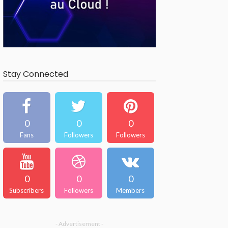
Stay Connected
0
0
0
Fans
Followers
Followers
0
0
0
Subscribers
Followers
Members
- Advertisement -