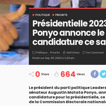
POLITIQUE
PRIORITE
Présidentielle 202
Ponyo annonce le 
candidature ce s
Politique
Priorite
664 Views
No Comment
Posté sur
Sep. 09, 2023 à 1:20 am
0
664
Share
Views
Le président du parti politique Leade
sénateur Augustin Matata Ponyo, anno
candidature pour la présidentielle, c
de la Commission électorale national