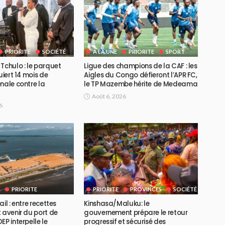
PRIORITE
SOCIÉTÉ
A LA UNE
PRIORITE
SPORT
Tchulo : le parquet
Ligue des champions de la CAF : les
uiert 14 mois de
Aigles du Congo défieront l’APR FC,
nale contre la
le TP Mazembe hérite de Medeama
Août 6, 2026
6
PRIORITE
PRIORITE
PROVINCES
SOCIÉTÉ
il : entre recettes
Kinshasa/Maluku: le
 avenir du port de
gouvernement prépare le retour
EP interpelle le
progressif et sécurisé des