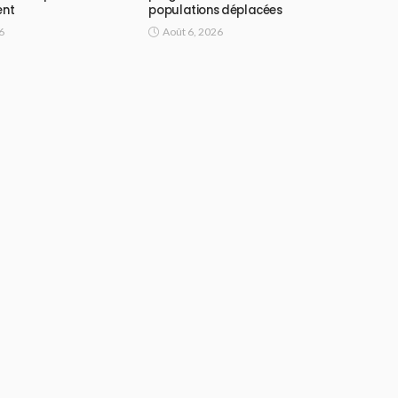
ent
populations déplacées
6
Août 6, 2026