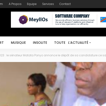
om
A Propos
Equipe
Services
Contact
RT
MUSIQUE
INSOLITE
TOUTE L’ACTUALITÉ
 2023 : le sénateur Matata Ponyo annonce le dépôt de sa candidature ce 