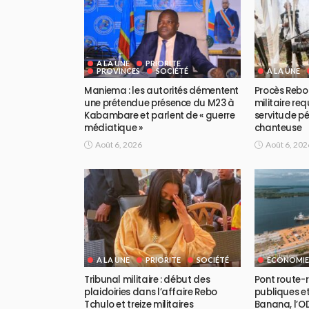
A LA UNE
PRIORITE
PROVINCES
SOCIÉTÉ
A LA UNE
Maniema : les autorités démentent
Procès Rebo 
une prétendue présence du M23 à
militaire req
Kabambare et parlent de « guerre
servitude pé
médiatique »
chanteuse
Août 6, 2026
Août 6, 202
A LA UNE
PRIORITE
SOCIÉTÉ
ECONOMIE
Tribunal militaire : début des
Pont route-ra
plaidoiries dans l’affaire Rebo
publiques et
Tchulo et treize militaires
Banana, l’OD