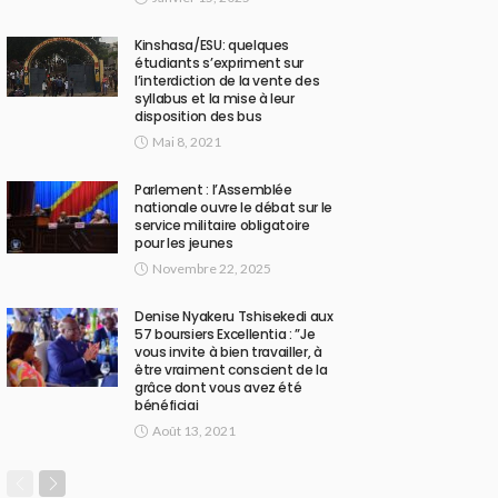
Kinshasa/ESU: quelques
étudiants s’expriment sur
l’interdiction de la vente des
syllabus et la mise à leur
disposition des bus
Mai 8, 2021
Parlement : l’Assemblée
nationale ouvre le débat sur le
service militaire obligatoire
pour les jeunes
Novembre 22, 2025
Denise Nyakeru Tshisekedi aux
57 boursiers Excellentia : ”Je
vous invite à bien travailler, à
être vraiment conscient de la
grâce dont vous avez été
bénéficiai
Août 13, 2021