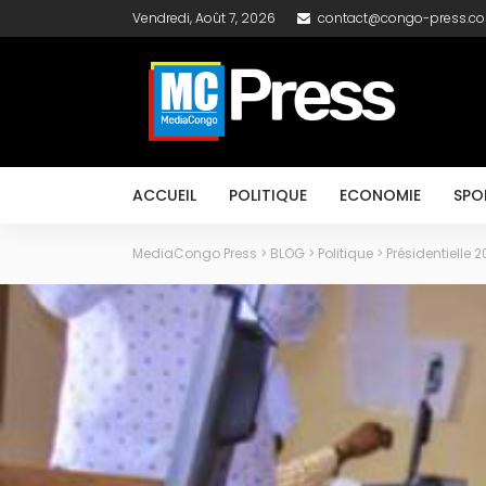
Vendredi, Août 7, 2026
contact@congo-press.c
ACCUEIL
POLITIQUE
ECONOMIE
SPO
MediaCongo Press
>
BLOG
>
Politique
>
Présidentielle