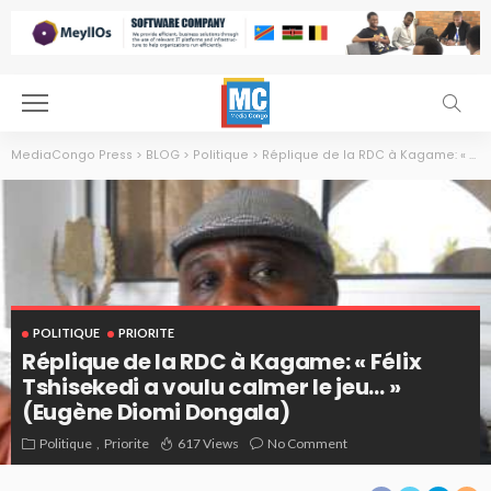
MediaCongo Press
>
BLOG
>
Politique
>
Réplique de la RDC à Kagame: « Félix Tshisekedi a voulu calmer le jeu… » (Eugène Diomi Dongala)
POLITIQUE
PRIORITE
Réplique de la RDC à Kagame: « Félix
Tshisekedi a voulu calmer le jeu… »
(Eugène Diomi Dongala)
Politique
Priorite
617 Views
No Comment