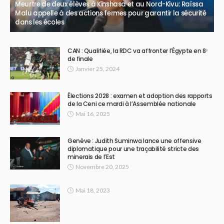
Meurtre de deux élèves à Kinshasa et au Nord-Kivu: Raïssa
Malu appelle à des actions fermes pour garantir la sécurité
dans les écoles
CAN : Qualifiée, la RDC va affronter l’Égypte en 8ᵉ
de finale
Janvier 25, 2024
Élections 2028 : examen et adoption des rapports
de la Ceni ce mardi à l’Assemblée nationale
Mai 16, 2025
Genève : Judith Suminwa lance une offensive
diplomatique pour une traçabilité stricte des
minerais de l’Est
Novembre 20, 2025
Mai 18, 2023