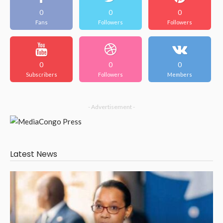
0
0
0
Fans
Followers
Followers
0
0
0
Subscribers
Followers
Members
- Advertisement -
Latest News