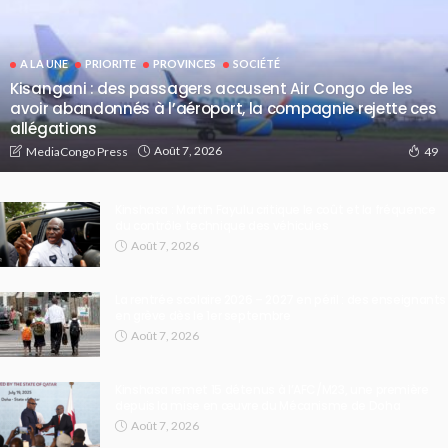
A LA UNE
PRIORITE
PROVINCES
SOCIÉTÉ
Kisangani : des passagers accusent Air Congo de les
avoir abandonnés à l’aéroport, la compagnie rejette ces
allégations
Août 7, 2026
MediaCongo Press
49
Kinshasa : Martin Fayulu critique le coût et la fréquence
du contrôle technique des véhicules
Août 7, 2026
La rentrée scolaire 2026 – 2027 en péril : des enseignants
en grève dès le 1er septembre
Août 7, 2026
Kinshasa remet 15 détenus à l’AFC/M23, une première
depuis la mise en œuvre du Mécanisme de Doha
Août 7, 2026