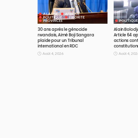
A LA UNE
AFRIQUE
POLITIQUE
PRIORITE
PROVINCES
POLITIQUE
30 ans après le génocide
Alain Bolodj
rwandais, Aimé Boji Sangara
Article 64 a
plaide pour un Tribunal
actions con
international en RDC
constitution
Août 4, 2026
Août 4, 202