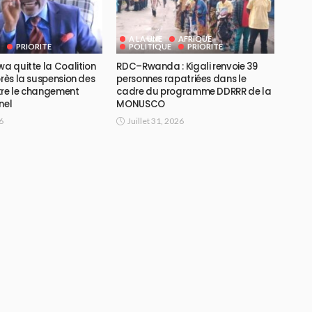
A LA UNE
AFRIQUE
PRIORITE
POLITIQUE
PRIORITE
wa quitte la Coalition
RDC–Rwanda : Kigali renvoie 39
près la suspension des
personnes rapatriées dans le
tre le changement
cadre du programme DDRRR de la
nel
MONUSCO
6
Juillet 31, 2026