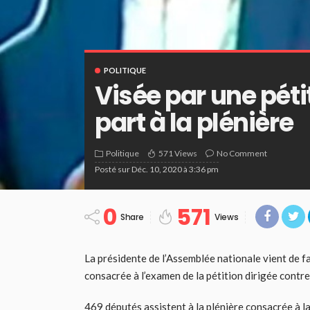
POLITIQUE
Visée par une pét
part à la plénière
Politique
571 Views
No Comment
Posté sur
Déc. 10, 2020 à 3:36 pm
0
571
Share
Views
La présidente de l’Assemblée nationale vient de fa
consacrée à l’examen de la pétition dirigée contre 
469 députés assistent à la plénière consacrée à 