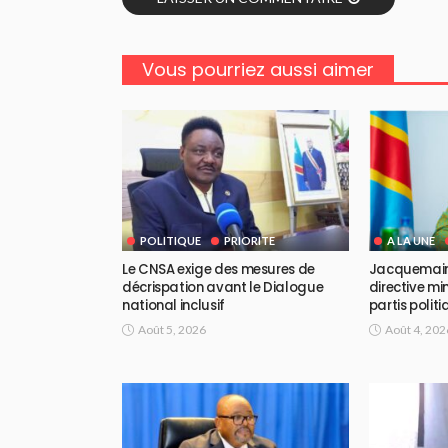
Vous pourriez aussi aimer
POLITIQUE
PRIORITE
A LA UNE
Le CNSA exige des mesures de
Jacquemain
décrispation avant le Dialogue
directive mi
national inclusif
partis polit
Août 5, 2026
Août 4, 202