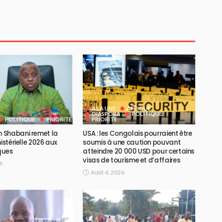
A LA UNE
AFRIQUE
DIASPORA
POLITIQUE
POLITIQUE
PRIORITE
PRIORITE
 Shabani remet la
USA : les Congolais pourraient être
nistérielle 2026 aux
soumis à une caution pouvant
iques
atteindre 20 000 USD pour certains
visas de tourisme et d’affaires
6
Août 4, 2026