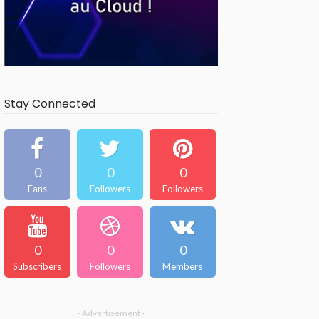
Stay Connected
0
0
0
Fans
Followers
Followers
0
0
0
Subscribers
Followers
Members
- Advertisement -