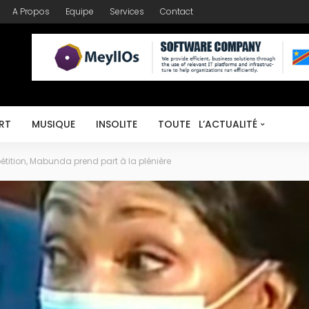
A Propos
Equipe
Services
Contact
RT
MUSIQUE
INSOLITE
TOUTE L’ACTUALITÉ
étition, Mabunda prend part à la plénière