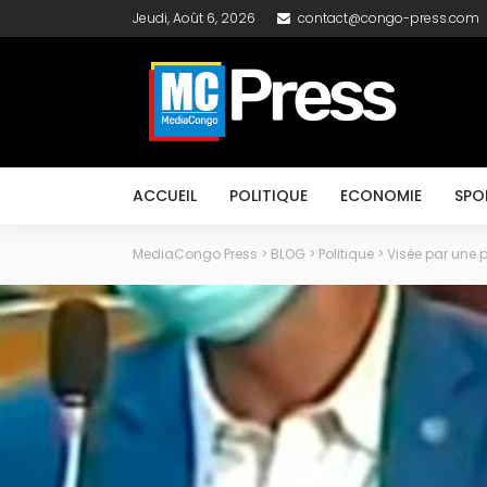
Jeudi, Août 6, 2026
contact@congo-press.com
ACCUEIL
POLITIQUE
ECONOMIE
SPO
MediaCongo Press
>
BLOG
>
Politique
>
Visée par une p