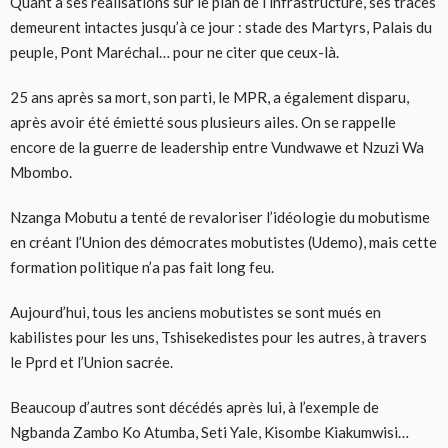
Quant à ses réalisations sur le plan de l’infrastructure, ses traces
demeurent intactes jusqu’à ce jour : stade des Martyrs, Palais du
peuple, Pont Maréchal… pour ne citer que ceux-là.
25 ans après sa mort, son parti, le MPR, a également disparu,
après avoir été émietté sous plusieurs ailes. On se rappelle
encore de la guerre de leadership entre Vundwawe et Nzuzi Wa
Mbombo.
Nzanga Mobutu a tenté de revaloriser l’idéologie du mobutisme
en créant l’Union des démocrates mobutistes (Udemo), mais cette
formation politique n’a pas fait long feu.
Aujourd’hui, tous les anciens mobutistes se sont mués en
kabilistes pour les uns, Tshisekedistes pour les autres, à travers
le Pprd et l’Union sacrée.
Beaucoup d’autres sont décédés après lui, à l’exemple de
Ngbanda Zambo Ko Atumba, Seti Yale, Kisombe Kiakumwisi…