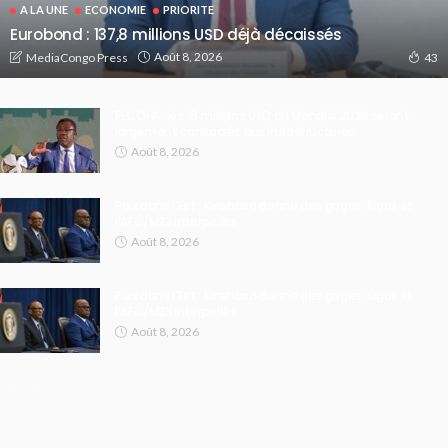
A LA UNE
ECONOMIE
PRIORITE
Eurobond : 137,8 millions USD déjà décaissés
Août 8, 2026
MediaCongo Press
43
FECOFA : les 16 millions USD du Mondial 2026 seront
largement consacrés aux infrastructures
Août 8, 2026
Paix dans l’Est : Kinshasa donne des gages, Kigali et
l’AFC/M23 interpellés
Août 8, 2026
Paix dans l’Est : Kinshasa donne des gages, Kigali et
l’AFC/M23 interpellés
Août 8, 2026