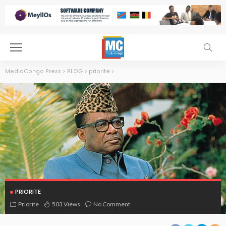
MediaCongo Press
>
BLOG
>
priorite
>
PRIORITE
Priorite
503 Views
No Comment