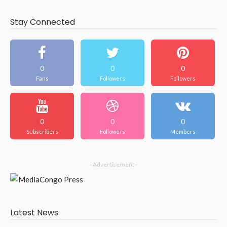
Stay Connected
0
0
0
Fans
Followers
Followers
0
0
0
Subscribers
Followers
Members
- Advertisement -
Latest News