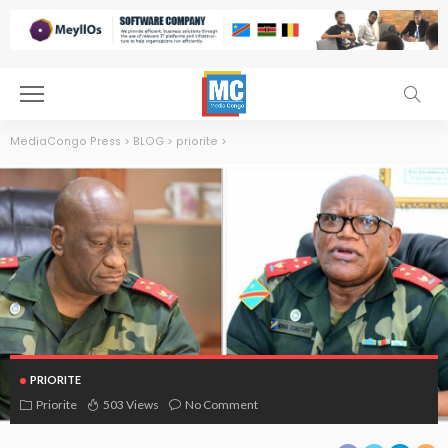
MediaCongo Press
>
BLOG
>
priorite
>
PRIORITE
Priorite
503 Views
No Comment