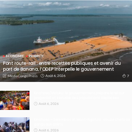
ECONOMIE
PRIORITE
Pont route-rail : entre recettes publiques et avenir du
port de Banana, l’ODEP interpelle le gouvernement
Août 6, 2026
MediaCongo Press
7
Kinshasa/Maluku: le gouvernement prépare le retour
progressif et sécurisé des populations déplacées
Août 6, 2026
Kinshasa – Selembao et Mont-Ngafula : douze chefs de
gangs aux arrêts
Août 6, 2026