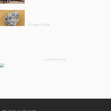
Kasaï : un diamant de 48 carats disparaît avant
expertise, l’Inspection provinciale des Mines dénonce un
réseau d’exploitation illicite
Août 5, 2026
- Advertisement -
Latest Tweets
Missing Consumer Key - Check Settings