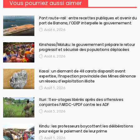
Vous pourriez aussi aimer
Pont route-rail : entre recettes publiques et avenir du
port de Banana, l’ODEP interpelle le gouvernement
Août 6, 2026
Kinshasa/Maluku: le gouvernement prépare le retour
progressif et sécurisé des populations déplacées
Août 6, 2026
Kasaï : un diamant de 48 carats disparaît avant
expertise, l’Inspection provinciale des Mines dénonce
un réseau d’exploitation illicite
Août 5, 2026
Ituri : 11 ex-otages libérés après des offensives
conjointes FARDC-UPDF contre les ADF
Août 5, 2026
Kindu : les professeurs boycottent les délibérations
pour exiger le paiement de leur prime
Août 5, 2026