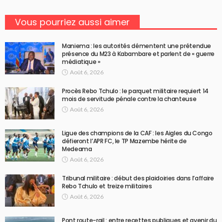
Vous pourriez aussi aimer
Maniema : les autorités démentent une prétendue
présence du M23 à Kabambare et parlent de « guerre
médiatique »
Août 6, 2026
Procès Rebo Tchulo : le parquet militaire requiert 14
mois de servitude pénale contre la chanteuse
Août 6, 2026
Ligue des champions de la CAF : les Aigles du Congo
défieront l’APR FC, le TP Mazembe hérite de
Medeama
Août 6, 2026
Tribunal militaire : début des plaidoiries dans l’affaire
Rebo Tchulo et treize militaires
Août 6, 2026
Pont route-rail : entre recettes publiques et avenir du