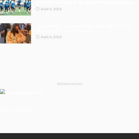
défieront l’APR FC, le TP Mazembe hérite de Medeama
Août 6, 2026
Tribunal militaire : début des plaidoiries dans l’affaire
Rebo Tchulo et treize militaires
Août 6, 2026
- Advertisement -
Latest Tweets
Missing Consumer Key - Check Settings