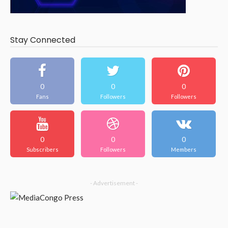
Stay Connected
0
0
0
Fans
Followers
Followers
0
0
0
Subscribers
Followers
Members
- Advertisement -