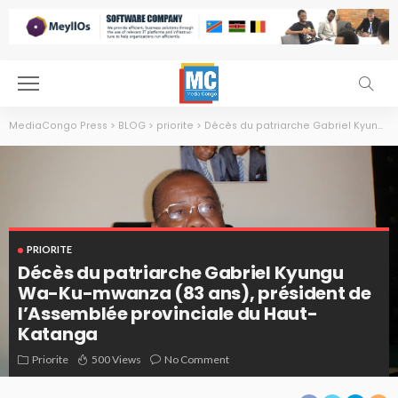
MediaCongo Press
>
BLOG
>
priorite
>
Décès du patriarche Gabriel Kyungu Wa-Ku-mwanza (83 ans), président de l’Assemblée provinciale du Haut-Katanga
PRIORITE
Décès du patriarche Gabriel Kyungu
Wa-Ku-mwanza (83 ans), président de
l’Assemblée provinciale du Haut-
Katanga
Gabriel Kyungu wa Kumwanza
Priorite
500 Views
No Comment