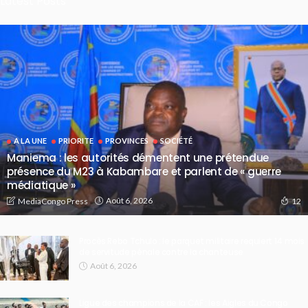
Latest Posts
A LA UNE
PRIORITE
PROVINCES
SOCIÉTÉ
Maniema : les autorités démentent une prétendue
présence du M23 à Kabambare et parlent de « guerre
médiatique »
Août 6, 2026
MediaCongo Press
12
Procès Rebo Tchulo : le parquet militaire requiert 14 mois
de servitude pénale contre la chanteuse
Août 6, 2026
Ligue des champions de la CAF : les Aigles du Congo