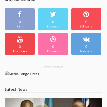
0
0
0
Fans
Followers
Followers
0
0
0
Subscribers
Followers
Members
- Advertisement -
Latest News