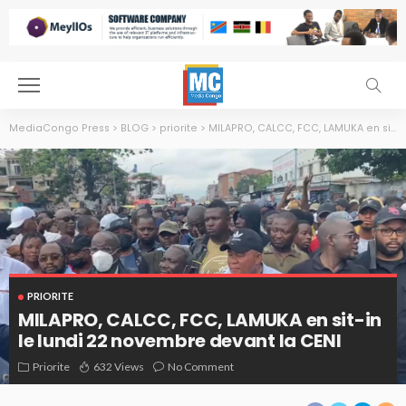
MediaCongo Press
>
BLOG
>
priorite
>
MILAPRO, CALCC, FCC, LAMUKA en sit-in le lundi 22 novembre devant la CENI
PRIORITE
MILAPRO, CALCC, FCC, LAMUKA en sit-in
le lundi 22 novembre devant la CENI
Priorite
632 Views
No Comment