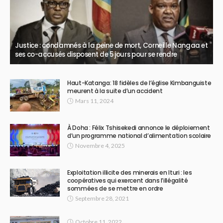
Justice : condamnés à la peine de mort, Corneille Nangaa et
ses co-accusés disposent de 5 jours pour se rendre
Haut-Katanga: 18 fidèles de l’église Kimbanguiste
meurent à la suite d’un accident
Mars 11, 2024
À Doha : Félix Tshisekedi annonce le déploiement
d’un programme national d’alimentation scolaire
Novembre 4, 2025
Exploitation illicite des minerais en Ituri : les
coopératives qui exercent dans l’illégalité
sommées de se mettre en ordre
Septembre 28, 2021
Octobre 11, 2022