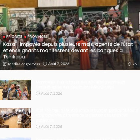
PRIORITE
PROVINCES
Kasaï : impayés depuis plusieurs mois, agents de l’État
et enseignants manifestent devant les banques à
Tshikapa
Août 7, 2026
MediaCongo Press
25
Mambasa : 11 ex-otages des ADF retrouvent leurs
familles après des opérations FARDC-UPDF
Août 7, 2026
Ituri : le Projet STAR RDC lance le budget participatif pour
rapprocher les citoyens de la gestion des finances
publiques
Août 7, 2026
Kisangani : des passagers accusent Air Congo de les