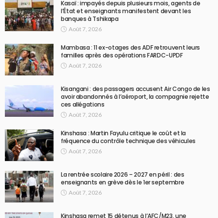
Kasaï : impayés depuis plusieurs mois, agents de
l’État et enseignants manifestent devant les
banques à Tshikapa
Août 7, 2026
Mambasa : 11 ex-otages des ADF retrouvent leurs
familles après des opérations FARDC-UPDF
Août 7, 2026
Kisangani : des passagers accusent Air Congo de les
avoir abandonnés à l’aéroport, la compagnie rejette
ces allégations
Août 7, 2026
Kinshasa : Martin Fayulu critique le coût et la
fréquence du contrôle technique des véhicules
Août 7, 2026
La rentrée scolaire 2026 – 2027 en péril : des
enseignants en grève dès le 1er septembre
Août 7, 2026
Kinshasa remet 15 détenus à l’AFC/M23, une