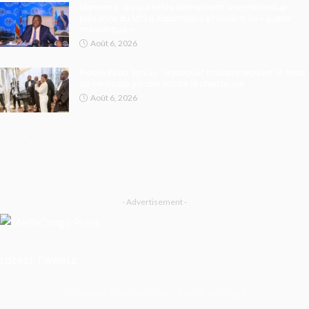
Maniema : les autorités démentent une prétendue
présence du M23 à Kabambare et parlent de « guerre
médiatique »
Août 6, 2026
Procès Rebo Tchulo : le parquet militaire requiert 14 mois
de servitude pénale contre la chanteuse
Août 6, 2026
- Advertisement -
Latest Tweets
Missing Consumer Key - Check Settings