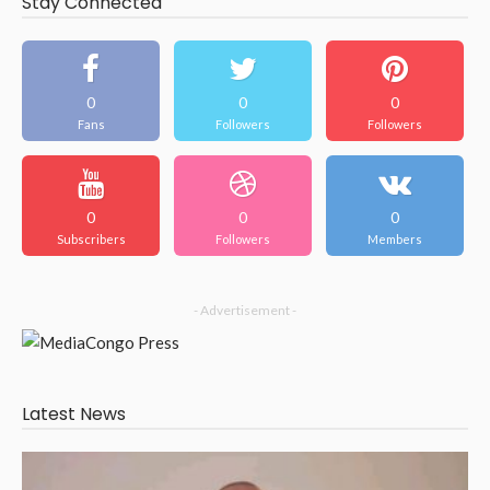
Stay Connected
0
0
0
Fans
Followers
Followers
0
0
0
Subscribers
Followers
Members
- Advertisement -
Latest News