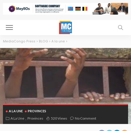
MediaCongo Press
>
BLOG
>
A la une
>
A LA UNE
PROVINCES
A La Une
Provinces
520 Views
No Comment