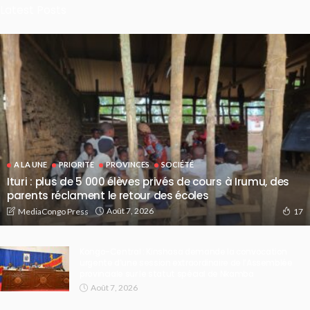
Latest Posts
A LA UNE
PRIORITE
PROVINCES
SOCIÉTÉ
Ituri : plus de 5 000 élèves privés de cours à Irumu, des
parents réclament le retour des écoles
Août 7, 2026
MediaCongo Press
17
Kongo-Central : Kinshasa demande la convocation
urgente d’une session extraordinaire de l’Assemblée
provinciale sur le statut spécial de Nkamba
Août 7, 2026