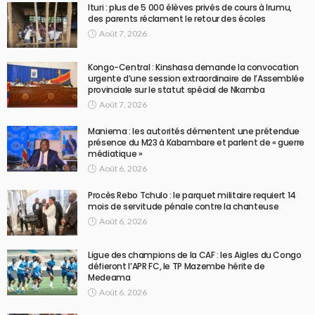
Ituri : plus de 5 000 élèves privés de cours à Irumu,
des parents réclament le retour des écoles
Août 7, 2026
Kongo-Central : Kinshasa demande la convocation
urgente d’une session extraordinaire de l’Assemblée
provinciale sur le statut spécial de Nkamba
Août 7, 2026
Maniema : les autorités démentent une prétendue
présence du M23 à Kabambare et parlent de « guerre
médiatique »
Août 6, 2026
Procès Rebo Tchulo : le parquet militaire requiert 14
mois de servitude pénale contre la chanteuse
Août 6, 2026
Ligue des champions de la CAF : les Aigles du Congo
défieront l’APR FC, le TP Mazembe hérite de
Medeama
Août 6, 2026