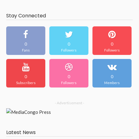
Stay Connected
0
0
0
Fans
Followers
Followers
0
0
0
Subscribers
Followers
Members
- Advertisement -
Latest News