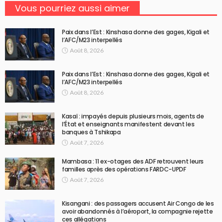
Vous pourriez aussi aimer
Paix dans l’Est : Kinshasa donne des gages, Kigali et
l’AFC/M23 interpellés
Août 8, 2026
Paix dans l’Est : Kinshasa donne des gages, Kigali et
l’AFC/M23 interpellés
Août 8, 2026
Kasaï : impayés depuis plusieurs mois, agents de
l’État et enseignants manifestent devant les
banques à Tshikapa
Août 7, 2026
Mambasa : 11 ex-otages des ADF retrouvent leurs
familles après des opérations FARDC-UPDF
Août 7, 2026
Kisangani : des passagers accusent Air Congo de les
avoir abandonnés à l’aéroport, la compagnie rejette
ces allégations