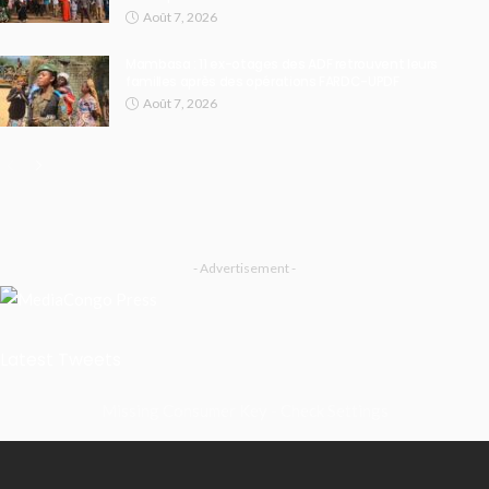
Août 7, 2026
Mambasa : 11 ex-otages des ADF retrouvent leurs
familles après des opérations FARDC-UPDF
Août 7, 2026
- Advertisement -
Latest Tweets
Missing Consumer Key - Check Settings