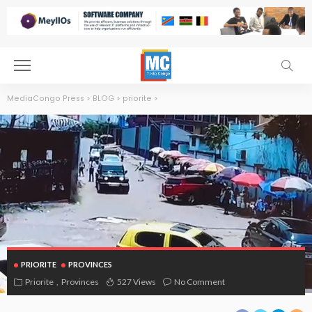
MediaCongo Press
>
BLOG
>
priorite
>
PRIORITE
PROVINCES
Priorite
Provinces
527 Views
No Comment