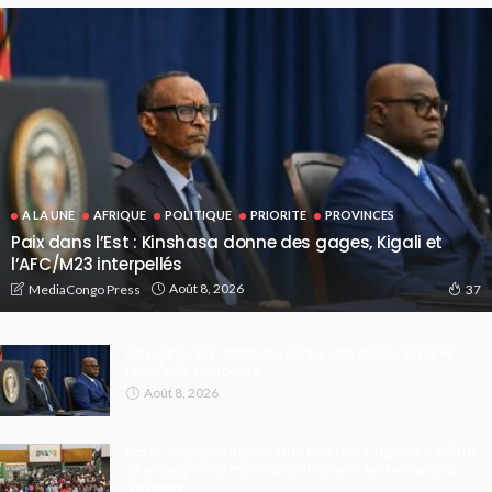
A LA UNE
AFRIQUE
POLITIQUE
PRIORITE
PROVINCES
Paix dans l’Est : Kinshasa donne des gages, Kigali et
l’AFC/M23 interpellés
Août 8, 2026
MediaCongo Press
37
Paix dans l’Est : Kinshasa donne des gages, Kigali et
l’AFC/M23 interpellés
Août 8, 2026
Kasaï : impayés depuis plusieurs mois, agents de l’État
et enseignants manifestent devant les banques à
Tshikapa