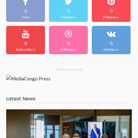
0
0
0
Fans
Followers
Followers
0
0
0
Subscribers
Followers
Members
- Advertisement -
Latest News