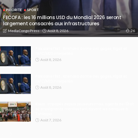
PRIORITE
SPORT
FECOFA : les 16 millions USD du Mondial 2026 seront
largement consacrés aux infrastructures
Août 8, 2026
MediaCongo Press
26
Paix dans l’Est : Kinshasa donne des gages, Kigali et
l’AFC/M23 interpellés
Août 8, 2026
Paix dans l’Est : Kinshasa donne des gages, Kigali et
l’AFC/M23 interpellés
Août 8, 2026
Kasaï : impayés depuis plusieurs mois, agents de l’État
et enseignants manifestent devant les banques à
Tshikapa
Août 7, 2026