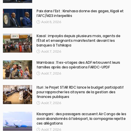
Paix dans l’Est : Kinshasa donne des gages, Kigali et
l’AFC/M23 interpellés
Août 8, 2026
Kasaï : impayés depuis plusieurs mois, agents de
l’État et enseignants manifestent devant les
banques à Tshikapa
Août 7, 2026
Mambasa : 11 ex-otages des ADF retrouvent leurs
familles après des opérations FARDC-UPDF
Août 7, 2026
Ituri : le Projet STAR RDC lance le budget participatif
pour rapprocher les citoyens de la gestion des
finances publiques
Août 7, 2026
Kisangani : des passagers accusent Air Congo de les
avoir abandonnés à l’aéroport, la compagnie rejette
ces allégations
Août 7, 2026