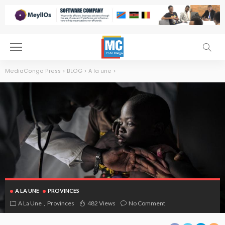
MediaCongo Press
>
BLOG
>
A la une
>
A LA UNE
PROVINCES
A La Une
Provinces
482 Views
No Comment