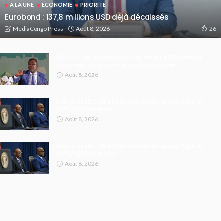
A LA UNE
ECONOMIE
PRIORITE
Eurobond : 137,8 millions USD déjà décaissés
Août 8, 2026
MediaCongo Press
26
FECOFA : les 16 millions USD du Mondial 2026 seront
largement consacrés aux infrastructures
Août 8, 2026
Paix dans l’Est : Kinshasa donne des gages, Kigali et
l’AFC/M23 interpellés
Août 8, 2026
Paix dans l’Est : Kinshasa donne des gages, Kigali et
l’AFC/M23 interpellés
Août 8, 2026