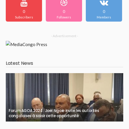
0
0
0
Subscribers
Followers
Members
- Advertisement -
Latest News
Forum AGOA 2024 : Joël Ngoie invite les autorités
congolaises à saisir cette opportunité