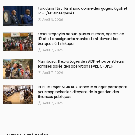
Paix dans l’Est : Kinshasa donne des gages, Kigali et
l’AFC/M23 interpellés
Août 8, 2026
Kasaï : impayés depuis plusieurs mois, agents de
l’État et enseignants manifestent devant les
banques à Tshikapa
Août 7, 2026
Mambasa : 11 ex-otages des ADF retrouvent leurs
familles après des opérations FARDC-UPDF
Août 7, 2026
Ituri : le Projet STAR RDC lance le budget participatif
pour rapprocher les citoyens de la gestion des
finances publiques
Août 7, 2026