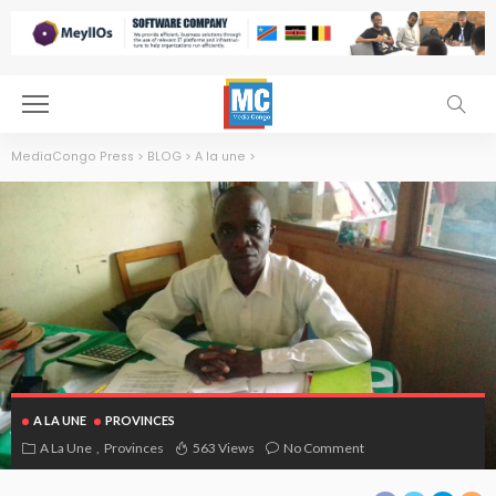
MediaCongo Press
>
BLOG
>
A la une
>
A LA UNE
PROVINCES
A La Une
Provinces
563 Views
No Comment