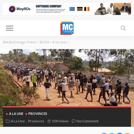
MediaCongo Press
>
BLOG
>
A la une
>
A LA UNE
PROVINCES
A La Une
Provinces
500 Views
No Comment