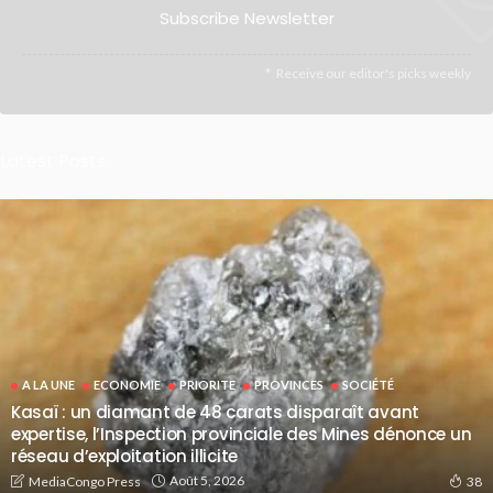
Subscribe Newsletter
Receive our editor's picks weekly
Latest Posts
A LA UNE
ECONOMIE
PRIORITE
PROVINCES
SOCIÉTÉ
Kasaï : un diamant de 48 carats disparaît avant
expertise, l’Inspection provinciale des Mines dénonce un
réseau d’exploitation illicite
Août 5, 2026
MediaCongo Press
38