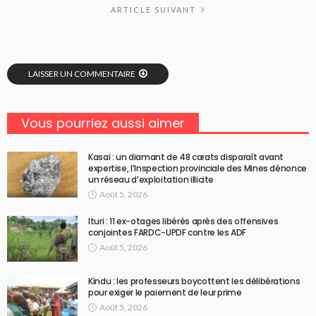
ARTICLE SUIVANT
LAISSER UN COMMENTAIRE
Vous pourriez aussi aimer
Kasaï : un diamant de 48 carats disparaît avant
expertise, l’Inspection provinciale des Mines dénonce
un réseau d’exploitation illicite
Août 5, 2026
Ituri : 11 ex-otages libérés après des offensives
conjointes FARDC-UPDF contre les ADF
Août 5, 2026
Kindu : les professeurs boycottent les délibérations
pour exiger le paiement de leur prime
Août 5, 2026