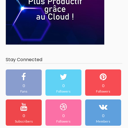
Stay Connected
0
0
0
Fans
Followers
Followers
0
0
0
Subscribers
Followers
Members