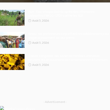
Ituri : 11 ex-otages libérés après des offensives
conjointes FARDC-UPDF contre les ADF
Août 5, 2026
Kindu : les professeurs boycottent les délibérations pour
exiger le paiement de leur prime
Août 5, 2026
Cobalt congolais : les sociétés minières chinoises
réfutent les accusations de contamination à l’uranium
Août 5, 2026
- Advertisement -