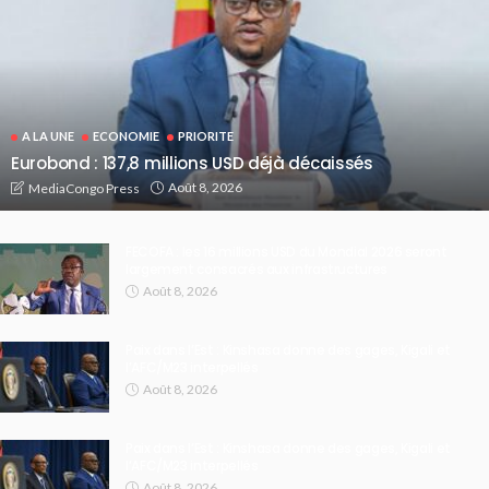
A LA UNE
ECONOMIE
PRIORITE
Eurobond : 137,8 millions USD déjà décaissés
Août 8, 2026
MediaCongo Press
FECOFA : les 16 millions USD du Mondial 2026 seront
largement consacrés aux infrastructures
Août 8, 2026
Paix dans l’Est : Kinshasa donne des gages, Kigali et
l’AFC/M23 interpellés
Août 8, 2026
Paix dans l’Est : Kinshasa donne des gages, Kigali et
l’AFC/M23 interpellés
Août 8, 2026