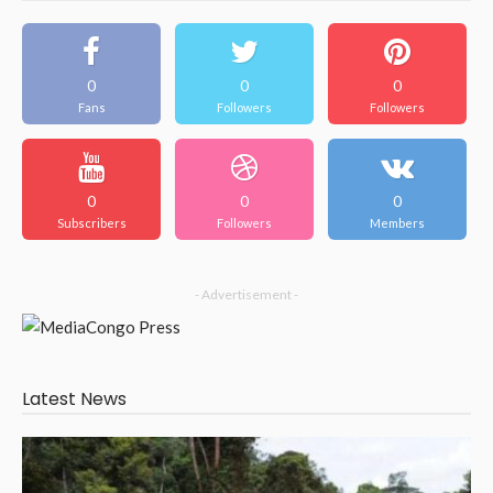
0
0
0
Fans
Followers
Followers
0
0
0
Subscribers
Followers
Members
- Advertisement -
Latest News