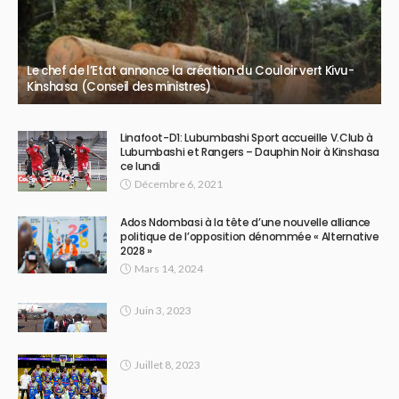
Le chef de l’Etat annonce la création du Couloir vert Kivu-
Kinshasa (Conseil des ministres)
Linafoot-D1: Lubumbashi Sport accueille V.Club à
Lubumbashi et Rangers – Dauphin Noir à Kinshasa
ce lundi
Décembre 6, 2021
Ados Ndombasi à la tête d’une nouvelle alliance
politique de l’opposition dénommée « Alternative
2028 »
Mars 14, 2024
Juin 3, 2023
Juillet 8, 2023