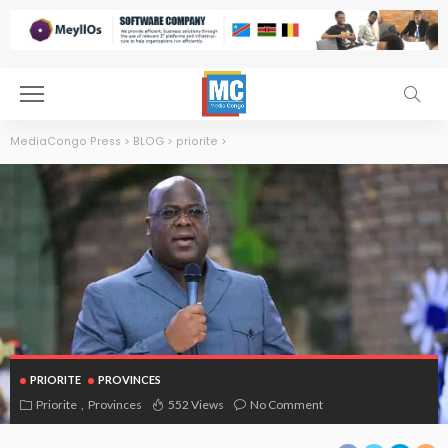
MediaCongo Press
>
BLOG
>
priorite
>
PRIORITE
PROVINCES
Priorite
Provinces
552 Views
No Comment