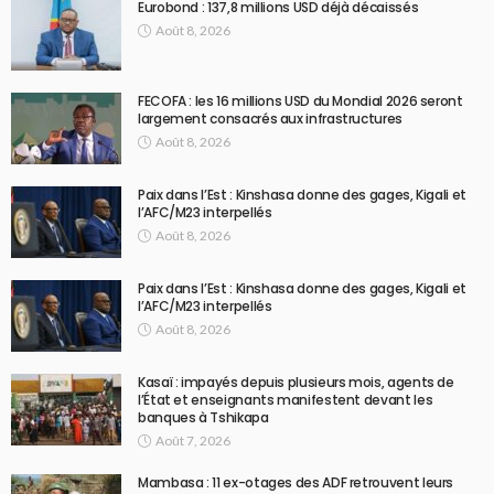
Eurobond : 137,8 millions USD déjà décaissés
Août 8, 2026
FECOFA : les 16 millions USD du Mondial 2026 seront
largement consacrés aux infrastructures
Août 8, 2026
Paix dans l’Est : Kinshasa donne des gages, Kigali et
l’AFC/M23 interpellés
Août 8, 2026
Paix dans l’Est : Kinshasa donne des gages, Kigali et
l’AFC/M23 interpellés
Août 8, 2026
Kasaï : impayés depuis plusieurs mois, agents de
l’État et enseignants manifestent devant les
banques à Tshikapa
Août 7, 2026
Mambasa : 11 ex-otages des ADF retrouvent leurs